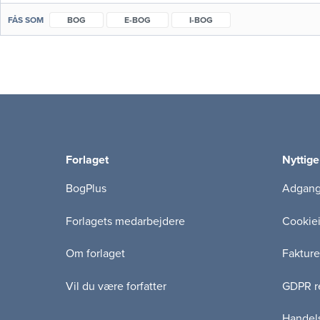
FÅS SOM
BOG
E-BOG
I-BOG
Forlaget
Nyttige
BogPlus
Adgang 
Forlagets medarbejdere
Cookie
Om forlaget
Fakture
Vil du være forfatter
GDPR re
Handels