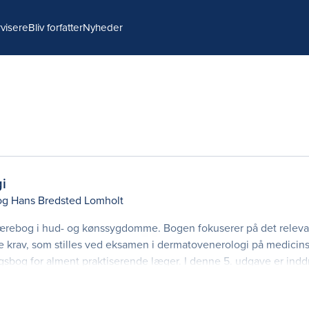
visere
Bliv forfatter
Nyheder
i
og
Hans Bredsted Lomholt
 lærebog i hud- og kønssygdomme. Bogen fokuserer på det releva
de krav, som stilles ved eksamen i dermatovenerologi på medicins
bog for alment praktiserende læger. I denne 5. udgave er indd