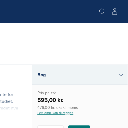
Bog
e-bog
Pris pr. stk.
nte for
i-bog
595,00 kr.
tudiet.
476,00 kr. ekskl. moms
raget nye
Lev. omk. kan tillægges