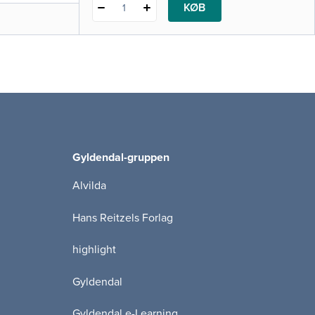
KØB
1
Gyldendal-gruppen
Alvilda
Hans Reitzels Forlag
highlight
Gyldendal
Gyldendal e-Learning