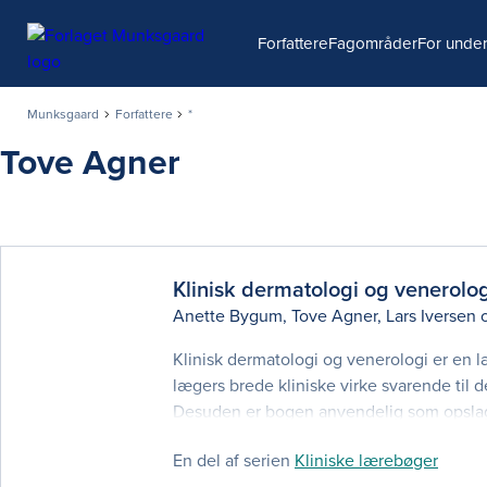
Søg
Forfattere
Fagområder
For under
Munksgaard
Forfattere
*
Tove Agner
Klinisk dermatologi og venerolog
Anette Bygum
,
Tove Agner
,
Lars Iversen
Klinisk dermatologi og venerologi er en
lægers brede kliniske virke svarende til 
Desuden er bogen anvendelig som opslags
forfattere, hvilket har givet anledning til
En del af serien
Kliniske lærebøger