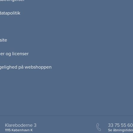
atapolitik
site
er og licenser
gelighed på webshoppen
Klareboderne 3
33 75 55 60
1115 København K
Se åbningstider