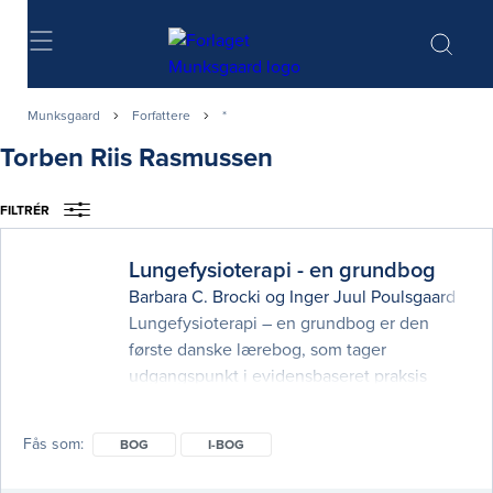
Søg
Munksgaard
Forfattere
*
Torben Riis Rasmussen
FILTRÉR
Lungefysioterapi - en grundbog
Barbara C. Brocki
og
Inger Juul Poulsgaard
(red
Lungefysioterapi – en grundbog er den
første danske lærebog, som tager
udgangspunkt i evidensbaseret praksis
inden for lungefysioterapi. Der er især lagt
vægt på forebyggelse af
Fås som
BOG
I-BOG
lungekomplikationer, patientinddragelse
samt individuelt tilpasset brug af metoder