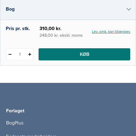
og strategier. Bogen er skrevet af læger og
Bog
fysioterapeuter, og den er opbygget i
i-bog
Pris pr. stk.
310,00 kr.
Lev. omk. kan tillægges
248,00 kr. ekskl. moms
KØB
1
Forlaget
BogPlus