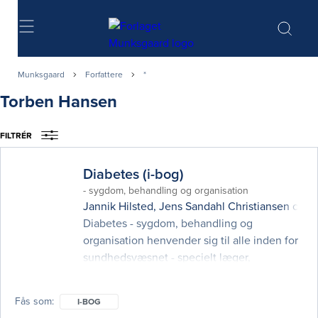
Søg
Munksgaard
Forfattere
*
Torben Hansen
FILTRÉR
Diabetes (i-bog)
- sygdom, behandling og organisation
Jannik Hilsted
,
Jens Sandahl Christiansen
og
K
Diabetes - sygdom, behandling og
organisation henvender sig til alle inden for
sundhedsvæsnet - specielt læger,
sygeplejersker og terapeuter - der har brug
for en overskuelig og opdateret viden inden
Fås som
I-BOG
for diabetologi. Bogen er skrevet med vægt