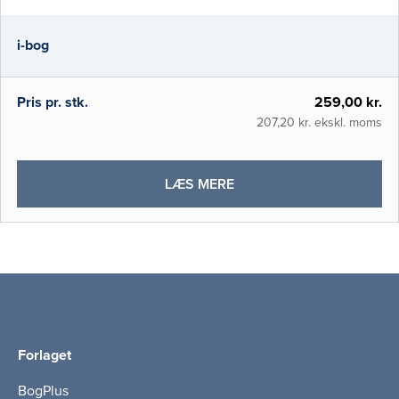
på de specielle forhold, der kan gøre sig
gældende i dansk diabetologi og med fokus
i-bog
på de specielle tværfaglige og
tværsektionelle samarbejdsrelationer,
Pris pr. stk.
259,00 kr.
207,20 kr. ekskl. moms
OM
LÆS MERE
DIABETES
(I-
BOG)
Forlaget
BogPlus