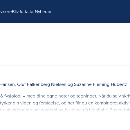
visere
Bliv forfatter
Nyheder
 Hansen
,
Oluf Falkenberg Nielsen
og
Suzanne Fleming-Hübertz
 fysiologi – med dine egne noter og tegninger. Når du selv skri
yrker din viden og forståelse, og her får du en kombineret aktivi
tte af videoerne om anatomi og fysiologi på highlight. Bogen føl
jde