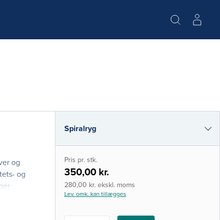
Spiralryg
e-bog (epub3fxl)
Pris pr. stk.
ver og
350,00 kr.
tets- og
280,00 kr. ekskl. moms
ger
Lev. omk. kan tillægges