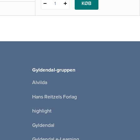
KØB
1
Gyldendal-gruppen
Alvilda
Hans Reitzels Forlag
highlight
Gyldendal
Gyldendal e-Learning