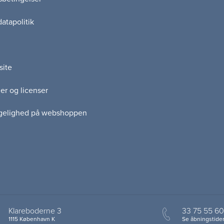
atapolitik
site
er og licenser
gelighed på webshoppen
Klareboderne 3
33 75 55 60
1115 København K
Se åbningstider