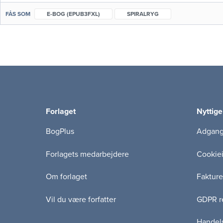
FÅS SOM
E-BOG (EPUB3FXL)
SPIRALRYG
Forlaget
Nyttige
BogPlus
Adgang 
Forlagets medarbejdere
Cookie
Om forlaget
Fakture
Vil du være forfatter
GDPR re
Handels