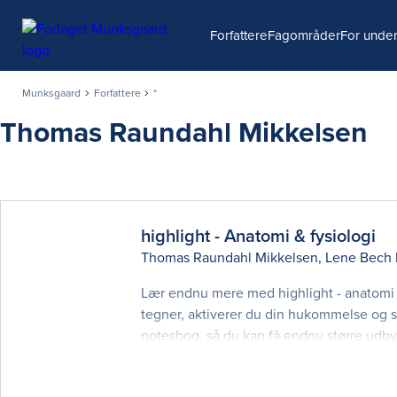
Søg
Forfattere
Fagområder
For under
Munksgaard
Forfattere
*
Thomas Raundahl Mikkelsen
highlight - Anatomi & fysiologi
Thomas Raundahl Mikkelsen
,
Lene Bech
Lær endnu mere med highlight - anatomi &
tegner, aktiverer du din hukommelse og st
notesbog, så du kan få endnu større udby
videoernes opbygning 1:1, så du kan arbe