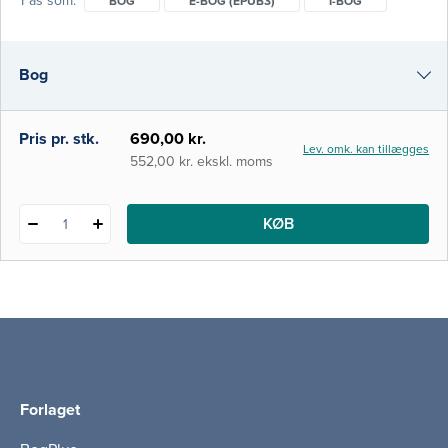
Fås som
BOG
E-BOG (EPUB3)
I-BOG
gennemgås medfødte sygdomme,
inflammatoriske/infekti­øse/allergiske
tilstande, benigne og maligne tumo­
Bog
rer/neoplasier, traumer/fremmedlegemer
samt sygdomme af blandet genese. Bogen
er yderst velillustreret og dens pointer
e-bog (epub3)
Pris pr. stk.
690,00 kr.
Lev. omk. kan tillægges
understøttes af v
i-bog
552,00 kr. ekskl. moms
KØB
1
Forlaget