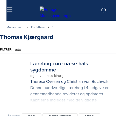
Søg
Munksgaard
Forfattere
*
Thomas Kjærgaard
FILTRÉR
Lærebog i øre-næse-hals-
sygdomme
og hoved-hals-kirurgi
Therese Ovesen
og
Christian von Buchwald
(re
Denne uundværlige lærebog i 4. udgave er
gennemgribende revideret og opdateret.
Kapitlerne indledes med de vigtigste
hovedpunkter inden for det pågæl­dende
område. For hver anatomisk lokalisation