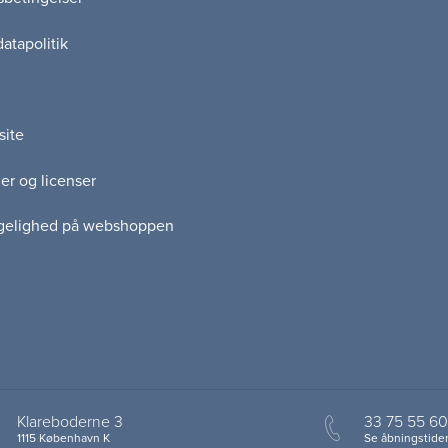
atapolitik
site
er og licenser
gelighed på webshoppen
Klareboderne 3
33 75 55 60
1115 København K
Se åbningstider