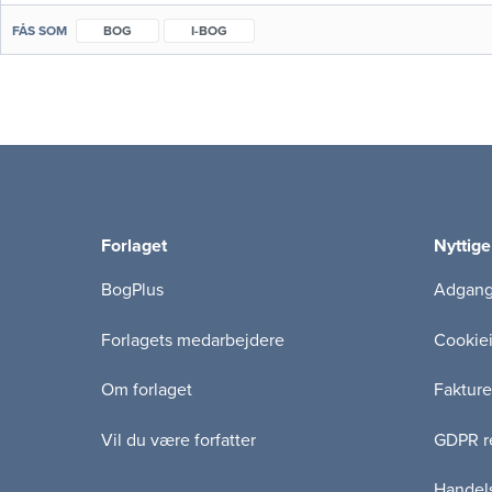
FÅS SOM
BOG
I-BOG
Forlaget
Nyttige
BogPlus
Adgang 
Forlagets medarbejdere
Cookie
Om forlaget
Fakture
Vil du være forfatter
GDPR re
Handels