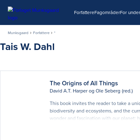
Søg
Forfattere
Fagområder
For under
Munksgaard
Forfattere
*
Tais W. Dahl
The Origins of All Things
David A.T. Harper
og
Ole Seberg
(red.)
This book invites the reader to take a uni
biodiversity and ecosystems, and the curre
wonder and fascination with our planet: 
organic life, including humans, develope