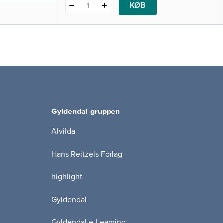
KØB
1
Gyldendal-gruppen
Alvilda
Hans Reitzels Forlag
highlight
Gyldendal
Gyldendal e-Learning