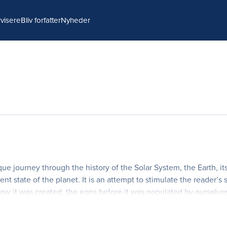
visere
Bliv forfatter
Nyheder
que journey through the history of the Solar System, the Earth, it
nt state of the planet. It is an attempt to stimulate the reader’s 
how it was created, the eons before it was populated by ourselve
d and evolved, and some of t