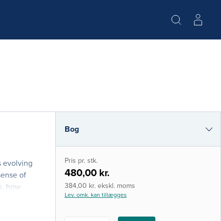
Bog
i-bog
Pris pr. stk.
s evolving
480,00 kr.
sense of
384,00 kr. ekskl. moms
s, how
Lev. omk. kan tillægges