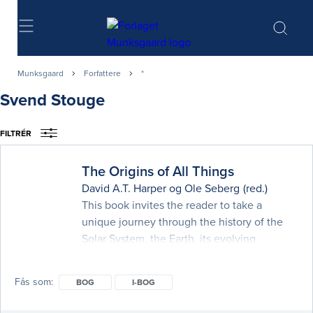
Søg
Munksgaard
Forfattere
*
Svend Stouge
FILTRÉR
The Origins of All Things
David A.T. Harper
og
Ole Seberg
(red.)
This book invites the reader to take a
unique journey through the history of the
Solar System, the Earth, its evolving
biodiversity and ecosystems, and the
current state of the planet. It is an attempt to
Fås som
BOG
I-BOG
stimulate the reader’s sense of wonder and
fascination with our planet: how it was