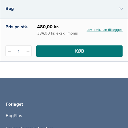
created, the eons before it was populated
Bog
by ourselves, how organic life, including
humans, developed and evolved, and some
of t
i-bog
Pris pr. stk.
480,00 kr.
Lev. omk. kan tillægges
384,00 kr. ekskl. moms
KØB
1
Forlaget
BogPlus