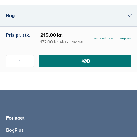
man at tilbyde patienterne en sikker pleje
og behandling af høj kvalitet baseret på den
Bog
bedste eksisterende viden.
i-bog
Pris pr. stk.
215,00 kr.
Lev. omk. kan tillægges
172,00 kr. ekskl. moms
KØB
1
Forlaget
BogPlus