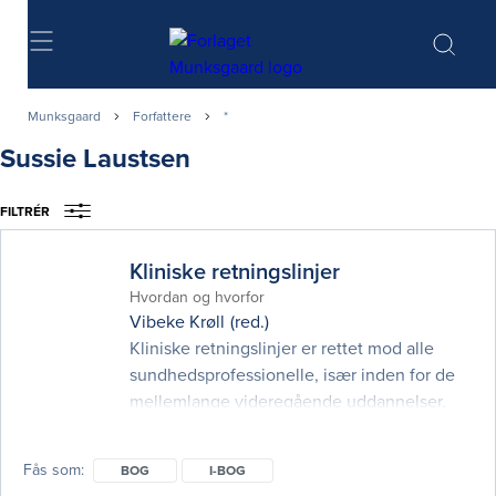
Søg
Munksgaard
Forfattere
*
Sussie Laustsen
FILTRÉR
Kliniske retningslinjer
Hvordan og hvorfor
Vibeke Krøll
(red.)
Kliniske retningslinjer er rettet mod alle
sundhedsprofessionelle, især inden for de
mellemlange videregående uddannelser,
hvor behovet for at bygge bro mellem
forskning og klinik er vokset markant i de
Fås som
BOG
I-BOG
senere år. Med kliniske retningslinjer ønsker