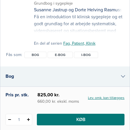
Grundbog i sygepleje
Susanne Jastrup
og
Dorte Helving Rasmussen
Få en introduktion til klinisk sygepleje og et
godt grundlag for at arbejde systematisk,
vidensbaseret og situationsbestemt med
centrale kliniske sygeplejefaglige
En del af serien
Fag, Patient, Klinik
problemstillinger. I 3. udgave af Klinik - en
grundbog i sygepleje får du som
Fås som
BOG
E-BOG
I-BOG
sygeplejestuderende en solid grundbog
med nyeste viden og tendenser. Bogen er
målrettet professionsbachelorniveau og kan
Bog
primært benyttes på sygeplejerske
e-bog
Pris pr. stk.
825,00 kr.
Lev. omk. kan tillægges
i-bog
660,00 kr. ekskl. moms
KØB
1