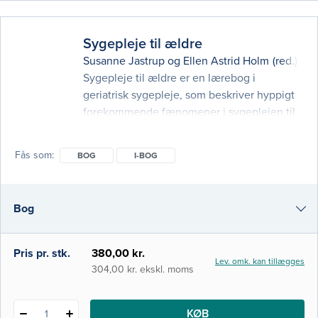
Sygepleje til ældre
Susanne Jastrup
og
Ellen Astrid Holm
(red.)
Sygepleje til ældre er en lærebog i
geriatrisk sygepleje, som beskriver hyppigt
forekommende fænomener i sygeplejen til
ældre. Bogen er skrevet i et konstruktivt
samarbejde mellem især læger og
Fås som
BOG
I-BOG
sygeplejersker, og den bygger på en god
kombination af ekspertviden, stor klinisk
erfaring og forskningsmæssig indblik. Målet
Bog
er, at læseren får større viden om de mest
almindelige kognitive,
i-bog
Pris pr. stk.
380,00 kr.
Lev. omk. kan tillægges
304,00 kr. ekskl. moms
KØB
1