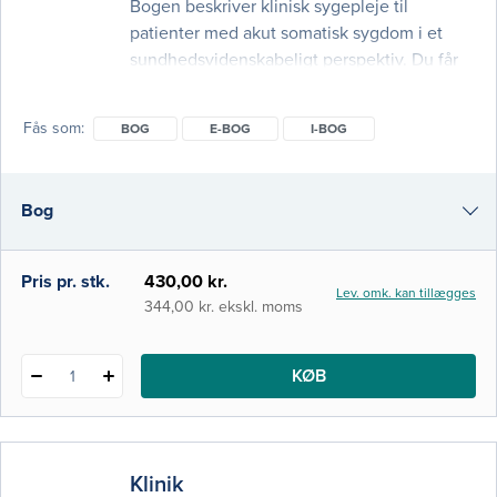
Bogen beskriver klinisk sygepleje til
patienter med akut somatisk sygdom i et
sundhedsvidenskabeligt perspektiv. Du får
en samlet indføring i akutte kliniske
problemstillinger med fokus på
Fås som
BOG
E-BOG
I-BOG
sygeplejefaglig observation, analyse og
intervention. Der er en grundig introduktion
til ABCDE-metoden, og bogen præsenterer
Bog
metoder og en fagligt argumenteret
sygeplejepraksis relateret til akut sygdom. I
denne 4. udgave er al
e-bog
Pris pr. stk.
430,00 kr.
Lev. omk. kan tillægges
i-bog
344,00 kr. ekskl. moms
KØB
1
Klinik