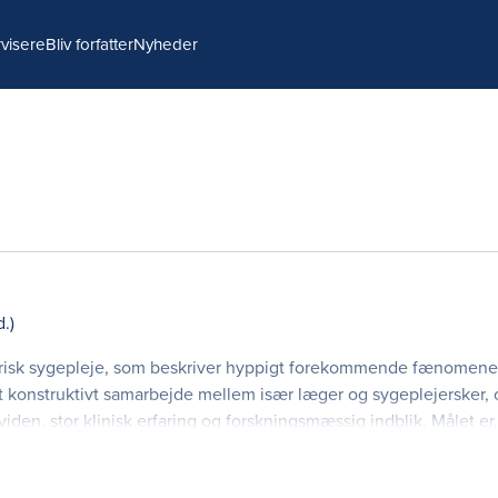
visere
Bliv forfatter
Nyheder
d.)
atrisk sygepleje, som beskriver hyppigt forekommende fænomener
et konstruktivt samarbejde mellem især læger og sygeplejersker,
den, stor klinisk erfaring og forskningsmæssig indblik. Målet er
ognitive,