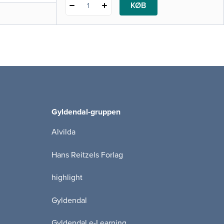
KØB
1
Gyldendal-gruppen
Alvilda
Hans Reitzels Forlag
highlight
Gyldendal
Gyldendal e-Learning