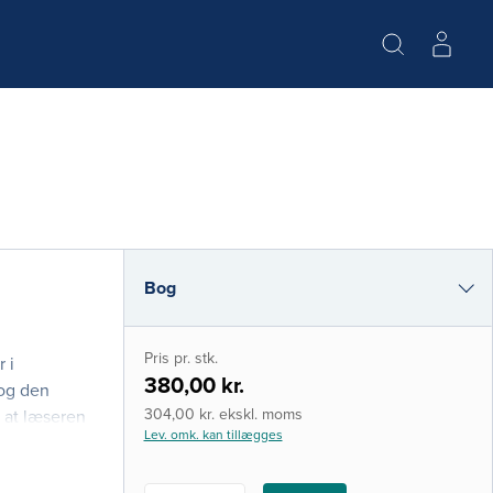
Bog
i-bog
Pris pr. stk.
 i
380,00 kr.
 og den
304,00 kr. ekskl. moms
, at læseren
Lev. omk. kan tillægges