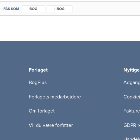
FÅS SOM
BOG
I-BOG
Forlaget
Nyttige
BogPlus
Adgang 
Forlagets medarbejdere
Cookie
Om forlaget
Fakture
Vil du være forfatter
GDPR re
Handels