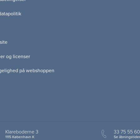
atapolitik
site
er og licenser
gelighed på webshoppen
Klareboderne 3
33 75 55 60
1115 København K
Se åbningstider