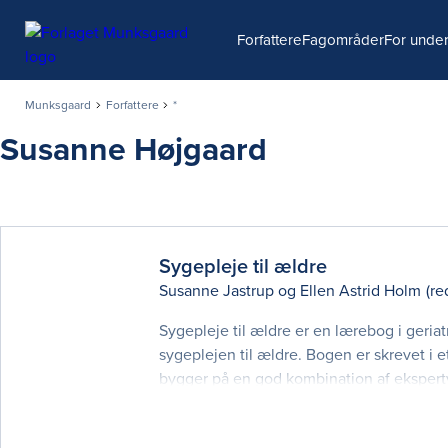
Søg
Forfattere
Fagområder
For under
Munksgaard
Forfattere
*
Susanne Højgaard
Sygepleje til ældre
Susanne Jastrup
og
Ellen Astrid Holm
(re
Sygepleje til ældre er en lærebog i geri
sygeplejen til ældre. Bogen er skrevet i 
bygger på en god kombination af ekspertvi
får større viden om de mest almindelige k