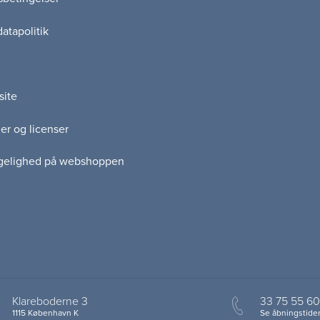
atapolitik
site
er og licenser
gelighed på webshoppen
Klareboderne 3
33 75 55 60
1115 København K
Se åbningstider