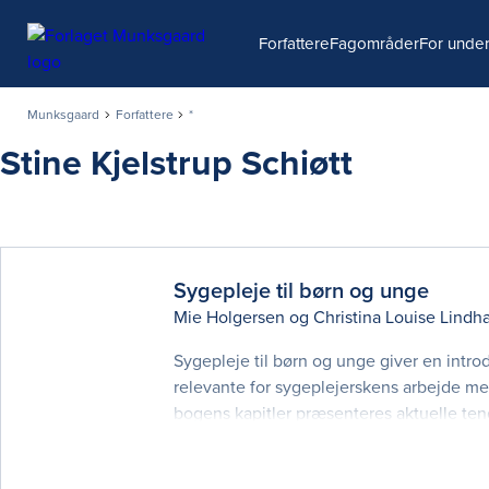
Søg
Forfattere
Fagområder
For under
Munksgaard
Forfattere
*
Stine Kjelstrup Schiøtt
Sygepleje til børn og unge
Mie Holgersen
og
Christina Louise Lindha
Sygepleje til børn og unge giver en intro
relevante for sygeplejerskens arbejde m
bogens kapitler præsenteres aktuelle te
og relationsarbejde. Bogens indhold afspe