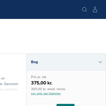
Bog
e-bog
Pris pr. stk.
 er
i-bog
375,00 kr.
gør. Gennem
300,00 kr. ekskl. moms
mmunikation
Lev. omk. kan tillægges