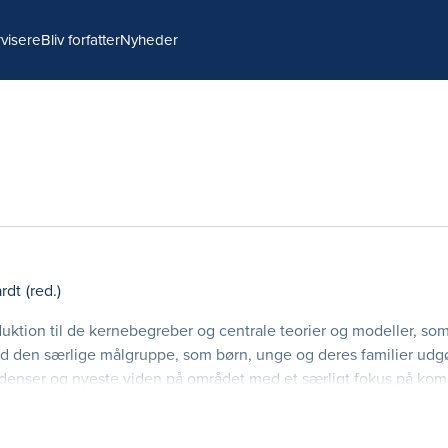
visere
Bliv forfatter
Nyheder
rdt
(red.)
duktion til de kernebegreber og centrale teorier og modeller, som
ed den særlige målgruppe, som børn, unge og deres familier ud
ndenser og nyeste viden på området med et særligt fokus på ko
jler, at sygeplejers