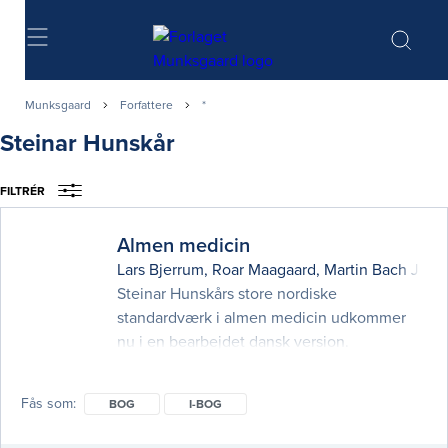
Søg
Munksgaard
Forfattere
*
Steinar Hunskår
FILTRÉR
Almen medicin
Lars Bjerrum
,
Roar Maagaard
,
Martin Bach Jens
Steinar Hunskårs store nordiske
standardværk i almen medicin udkommer
nu i en bearbejdet dansk version.
Bearbejdelsen til danske forhold med bl.a.
beskrivelse af dansk lovgivning og
Fås som
BOG
I-BOG
organisering samt dansk talmateriale er
varetaget af en gruppe af 6 fagkonsulenter,