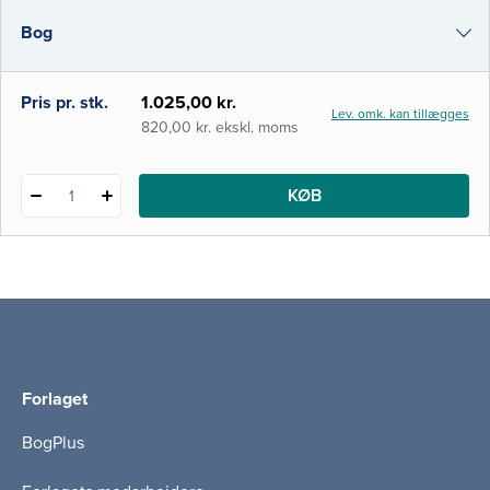
der repræsenterer alle fire medicinske
Bog
fakulteter i Danmark og DSAM. Bogens har
tre primære fokusområder • Almen
i-bog
Pris pr. stk.
1.025,00 kr.
Lev. omk. kan tillægges
820,00 kr. ekskl. moms
KØB
1
Forlaget
BogPlus