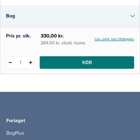
familie. Bogen, som er delt op i tre dele, er
bygget op som en antologi med bidrag fra
Bog
forskellige specialister inden for området.
Den første del bes
i-bog
Pris pr. stk.
330,00 kr.
Lev. omk. kan tillægges
264,00 kr. ekskl. moms
KØB
1
Forlaget
BogPlus