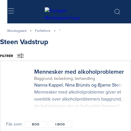
Søg
Munksgaard
Forfattere
*
Steen Vadstrup
FILTRÉR
Mennesker med alkoholproblemer
Baggrund; belastning; behandling
Nanna Kappel
,
Nina Brünés
og
Bjarne Stenger 
Mennesker med alkoholproblemer giver et
overblik over alkoholproblemers baggrund,
de belastninger der er forbundet hermed i
forhold til sundhed og sygdom og hvilke
behandlingsmuligheder, der eksisterer for
Fås som
BOG
I-BOG
mennesker med alkoholproblemer og deres