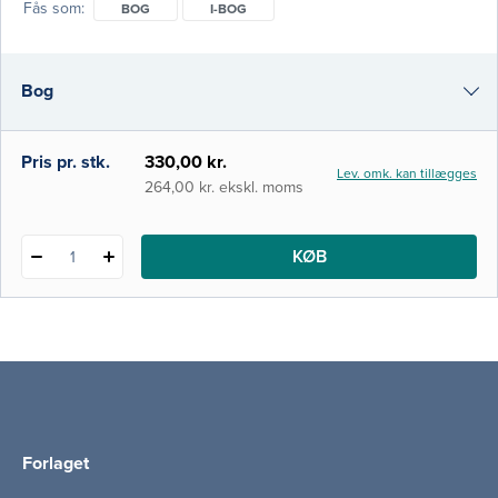
Fås som
BOG
I-BOG
hvordan disse kan bruges i praksis i analyser
af mad og forbrug. Det er bogens formål at
gøre denne viden håndterbar og anvendelig
Bog
for kommende mad- og
sundhedsprofessionelle. Bogen b
i-bog
Pris pr. stk.
330,00 kr.
Lev. omk. kan tillægges
264,00 kr. ekskl. moms
KØB
1
Forlaget