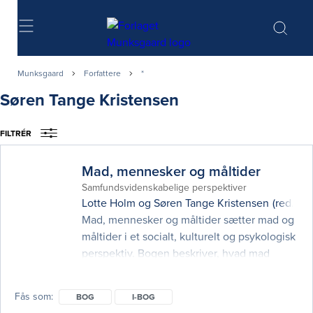
Søg
Munksgaard
Forfattere
*
Søren Tange Kristensen
FILTRÉR
Mad, mennesker og måltider
Samfundsvidenskabelige perspektiver
Lotte Holm
og
Søren Tange Kristensen
(red.)
Mad, mennesker og måltider sætter mad og
måltider i et socialt, kulturelt og psykologisk
perspektiv. Bogen beskriver, hvad mad
betyder for mennesker i forskellige
sammenhænge, og hvilken rolle måltidet
Fås som
BOG
I-BOG
spiller i hverdagen - både i den private