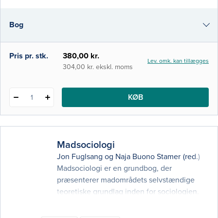
husholdning og i institutioner som
børnehaver, skoler, hospitaler og plejehjem.
Bog
Mad, mennesker og måltider fortæller også
om de sym
i-bog
Pris pr. stk.
380,00 kr.
Lev. omk. kan tillægges
304,00 kr. ekskl. moms
KØB
1
Madsociologi
Jon Fuglsang
og
Naja Buono Stamer
(red.)
Madsociologi er en grundbog, der
præsenterer madområdets selvstændige
teoretiske grundlag inden for sociologien.
Bogen beskriver en række madsociologiske
teorier og problemstillinger og viser,