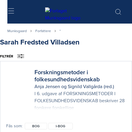
Søg
Munksgaard
Forfattere
*
Sarah Fredsted Villadsen
FILTRÉR
Forskningsmetoder i
folkesundhedsvidenskab
Anja Jensen
og
Signild Vallgårda
(red.)
I 6. udgave af FORSKNINGSMETODER I
FOLKESUNDHEDSVIDENSKAB beskriver 28
forskere forskellige
folkesundhedsvidenskabelige
forskningsmetoder, der spænder fra
Fås som
BOG
I-BOG
interviews, diskursanalyse og antropologisk