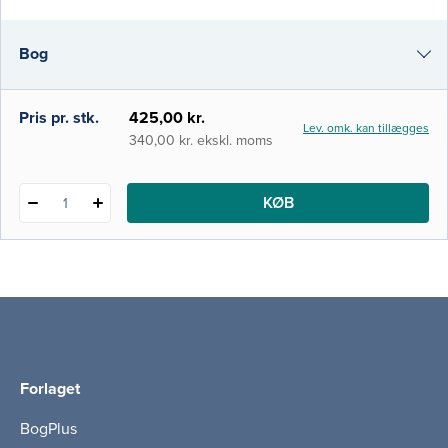
feltarbejde til epidemiologi og
spørgeskemastudier. Nyt i 6. udgave af
Bog
bogen er kapitlerne om hermeneutik og
videnskabs- og teknologistudier/STS. Bogen
er en klassiker på mange udd
i-bog
Pris pr. stk.
425,00 kr.
Lev. omk. kan tillægges
340,00 kr. ekskl. moms
KØB
1
Forlaget
BogPlus