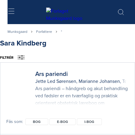
Søg
Munksgaard
Forfattere
*
Sara Kindberg
FILTRÉR
Ars pariendi
Jette Led Sørensen
,
Marianne Johansen
,
Tom 
Ars pariendi – håndgreb og akut behandling
ved fødsler er en tværfaglig og praktisk
orienteret obstetrisk lærebog om
håndteringen af det normale og det
komplicerede fødselsforløb. Bogen
Fås som
BOG
E-BOG
I-BOG
gennemgår i kortfattet form og med mange
tegninger og fotos relevante håndgreb og