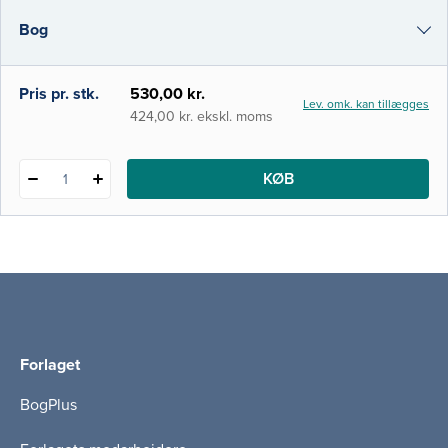
procedurer samt understøtter klinisk
Bog
beslutningstagning. Bogens indhold baserer
sig i videst mulig udstrækning på
eksisterende
e-bog
Pris pr. stk.
530,00 kr.
Lev. omk. kan tillægges
i-bog
424,00 kr. ekskl. moms
KØB
1
Forlaget
BogPlus