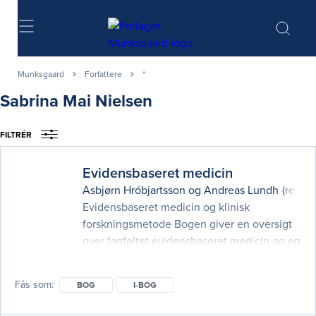
Søg
Munksgaard
Forfattere
*
Sabrina Mai Nielsen
FILTRÉR
Evidensbaseret medicin
Asbjørn Hróbjartsson
og
Andreas Lundh
(red.)
Evidensbaseret medicin og klinisk
forskningsmetode Bogen giver en oversigt
over fagfeltet evidensbaseret medicin og en
indføring i kritisk læsning af kliniske
forskningsartikler. Evidensbaseret medicin
Fås som
BOG
I-BOG
har fokus på hvordan man kan identificere,
opsummere og analysere kliniske studier –