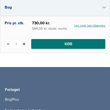
og klinisk forskningsmetode giver basis for
Bog
at vurdere pålideligheden og anvende
i-bog
Pris pr. stk.
730,00 kr.
Lev. omk. kan tillægges
584,00 kr. ekskl. moms
KØB
1
Forlaget
BogPlus