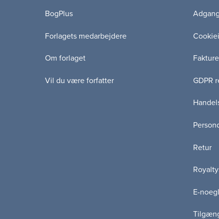
BogPlus
Adgang 
Forlagets medarbejdere
Cookie
Om forlaget
Fakture
Vil du være forfatter
GDPR re
Handels
Persond
Retur
Royalty
E-noegl
Tilgæn