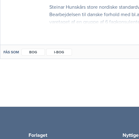
Steinar Hunskårs store nordiske standar
Bearbejdelsen til danske forhold med bl.a
varetaget af en gruppe af 6 fagkonsulent
Bogens har tre primære fokusområder • 
FÅS SOM
BOG
I-BOG
Forlaget
Nyttige