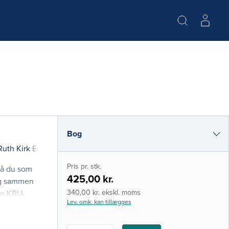
Bog
Ruth Kirk Ertmann
(red.)
i-bog
Pris pr. stk.
så du som
425,00 kr.
dig sammen
340,00 kr. ekskl. moms
en KBU-
Lev. omk. kan tillægges