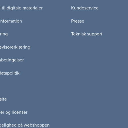
til digitale materialer
Kundeservice
information
Presse
ring
Teknisk support
visorerklæring
betingelser
atapolitik
site
er og licenser
gelighed på webshoppen