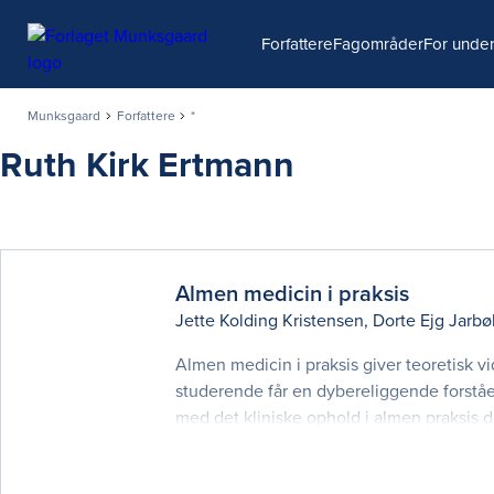
Søg
Forfattere
Fagområder
For under
Munksgaard
Forfattere
*
Ruth Kirk Ertmann
Almen medicin i praksis
Jette Kolding Kristensen
,
Dorte Ejg Jarbø
Almen medicin i praksis giver teoretisk 
studerende får en dybereliggende forståe
med det kliniske ophold i almen praksis 
læge. Bogen er et resultat af et samarbej