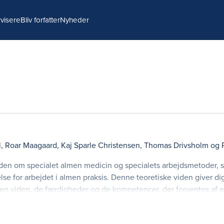
visere
Bliv forfatter
Nyheder
l
,
Roar Maagaard
,
Kaj Sparle Christensen
,
Thomas Drivsholm
og
viden om specialet almen medicin og specialets arbejdsmetoder, 
lse for arbejdet i almen praksis. Denne teoretiske viden giver 
den viden, de færdigheder og de kompetencer, der forventes af 
de på tværs af de