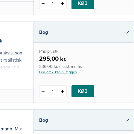
KØB
1
Bog
k
i-bog
Pris pr. stk.
praksis, som
295,00 kr.
 realistisk
236,00 kr. ekskl. moms
lægger sig
Lev. omk. kan tillægges
KØB
1
Bog
rtmann
,
Marianne Rosendal
,
Kaj Sparle Christensen
og
Peter Lan