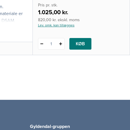
i-bog
Pris pr. stk.
n.
1.025,00 kr.
materiale er
820,00 kr. ekskl. moms
og DSAM.
Lev. omk. kan tillægges
KØB
1
Gyldendal-gruppen