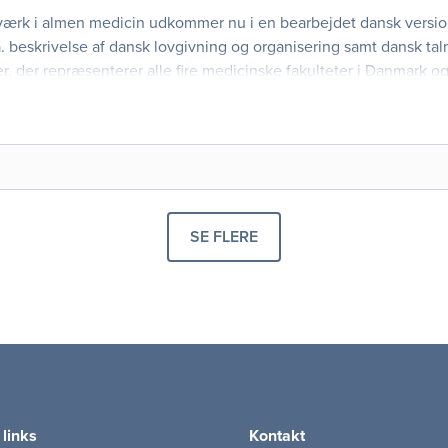
dværk i almen medicin udkommer nu i en bearbejdet dansk versio
. beskrivelse af dansk lovgivning og organisering samt dansk tal
er, der repræsenterer alle fire medicinske fakulteter i Danmark 
Almen
SE FLERE
PRODUKTER
 links
Kontakt