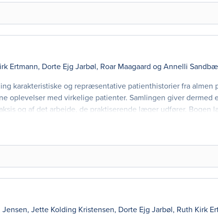
irk Ertmann
,
Dorte Ejg Jarbøl
,
Roar Maagaard
og
Annelli Sandbæ
ng karakteristiske og repræsentative patienthistorier fra almen 
gne oplevelser med virkelige patienter. Samlingen giver dermed et
raksis og af det arbejde, de praktiserende læger udfører. Bogen 
h Jensen
,
Jette Kolding Kristensen
,
Dorte Ejg Jarbøl
,
Ruth Kirk E