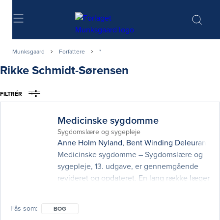
Søg
Munksgaard
Forfattere
*
Rikke Schmidt-Sørensen
FILTRÉR
Medicinske sygdomme
Sygdomslære og sygepleje
Anne Holm Nyland
,
Bent Winding Deleuran
,
Co
Medicinske sygdomme – Sygdomslære og
sygepleje, 13. udgave, er gennemgående
revideret og opdateret. En lang række læger
og sygeplejersker har bidraget med deres
specialviden i bogen. Nye forfattere er
Fås som
BOG
kommet til, og bogen er udvidet med et