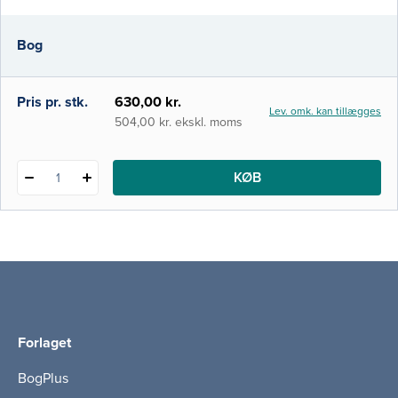
kapitel om sygepleje til patienter med
stofbrug samt sygepleje til hæmatologiske
Bog
patienter. Bogen indledes med fire
generelle kapitler: Intern medicin, Sun
Pris pr. stk.
630,00 kr.
Lev. omk. kan tillægges
504,00 kr. ekskl. moms
KØB
1
Forlaget
BogPlus