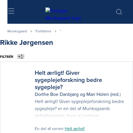
Søg
Munksgaard
Forfattere
*
Rikke Jørgensen
FILTRÉR
Helt ærligt! Giver
sygeplejeforskning bedre
sygepleje?
Dorthe Boe Danbjørg
og
Mari Holen
(red.)
Helt ærligt! Giver sygeplejeforskning bedre
sygepleje? er en del af Munksgaards
debatbogserie, hvor vi inviterer
sygeplejersker og meningsdannere med
En del af serien
Helt ærligt!
forskellige baggrunde, tilgange og