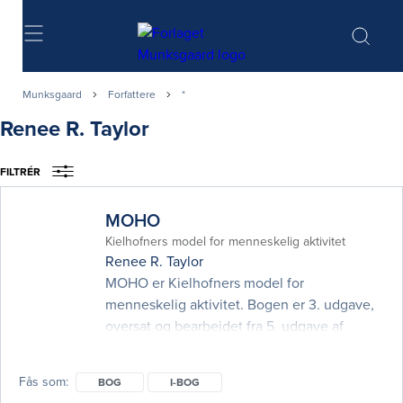
Søg
Munksgaard
Forfattere
*
Renee R. Taylor
FILTRÉR
MOHO
Kielhofners model for menneskelig aktivitet
Renee R. Taylor
MOHO er Kielhofners model for
menneskelig aktivitet. Bogen er 3. udgave,
oversat og bearbejdet fra 5. udgave af
Kielhofner's Model of Human Occupation.
MOHO består af fire elementer: vilje,
Fås som
BOG
I-BOG
vanedannelse, udøvelseskapacitet og