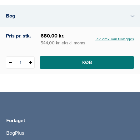
omgivelser, og forklarer hvordan en person
engagerer sig i aktivitet som et resultat af
Bog
det dynamiske og gensidige samspil mellem
dem. Bogen er inddelt i fire afsnit, de
i-bog
Pris pr. stk.
680,00 kr.
Lev. omk. kan tillægges
544,00 kr. ekskl. moms
KØB
1
Forlaget
BogPlus