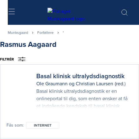
Søg
Munksgaard
Forfattere
*
Rasmus Aagaard
FILTRÉR
Basal klinisk ultralydsdiagnostik
Ole Graumann
og
Christian Laursen
(red.)
Basal klinisk ultralydsdiagnostik er en
onlineportal til dig, som enten ønsker at få
et indgående kendskab til basal klinisk
ultralyd, få et brush up på eksisterende
viden eller få et professionelt værktøj til
Fås som
INTERNET
undervisningsbrug eller til den praktiske
træning i klinikken. Portalen udnytter til