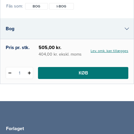
akutmedicin blevet et kerneområde med en
Fås som
BOG
I-BOG
klar tværfaglig profil. Landets akutafdelinger
er blevet den primære indgang i
sundhedsvæsenet for et stort antal
Bog
patienter, ligesom stadig flere patientforløb
grundlægges her. Denne bog retter sig
primæ
i-bog
Pris pr. stk.
505,00 kr.
Lev. omk. kan tillægges
404,00 kr. ekskl. moms
KØB
1
Forlaget