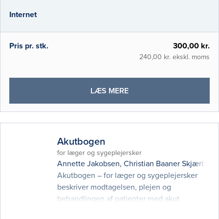
fulde det digitale medies mange muligheder
Internet
for at koble teori og praksis. Gennem tekst,
interaktion, lyd og levende bille
Pris pr. stk.
300,00 kr.
240,00 kr. ekskl. moms
OM
LÆS MERE
BASAL
KLINISK
ULTRALYDSDIAGNOSTIK
Akutbogen
for læger og sygeplejersker
Annette Jakobsen
,
Christian Baaner Skjærbæk
Akutbogen – for læger og sygeplejersker
beskriver modtagelsen, plejen og
behandlingen af patienter med akut
sygdom. I kraft af den nyeste udvikling er