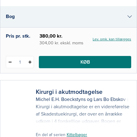
give læseren et godt overblik samt et
udvalg af teoretiske og analytiske redskaber
Bog
til at forstå og vurdere sundhedsvæsenets
opbygning og funktion. Bogen hen
e-bog
Pris pr. stk.
380,00 kr.
Lev. omk. kan tillægges
i-bog
304,00 kr. ekskl. moms
KØB
1
Kirurgi i akutmodtagelse
Michel E.H. Boeckstyns
og
Lars Bo Ebskov
(red.
Kirurgi i akutmodtagelse er en videreførelse
af Skadestuekirurgi, der over en årrække
udkom i 4 forskellige udgaver. Bogen er
fornyet og opdateret i forhold til udviklingen
En del af serien
Kittelbøger
inden for diagnostik og behandling, og den