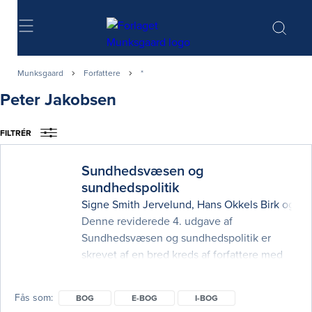
Søg
Munksgaard
Forfattere
*
Peter Jakobsen
FILTRÉR
Sundhedsvæsen og
sundhedspolitik
Signe Smith Jervelund
,
Hans Okkels Birk
og
Ka
Denne reviderede 4. udgave af
Sundhedsvæsen og sundhedspolitik er
skrevet af en bred kreds af forfattere med
forskellige perspektiver og faglige tilgange
for at opnå et mangfoldigt og nuanceret blik
Fås som
BOG
E-BOG
I-BOG
på emnet. Formålet med denne bog er at