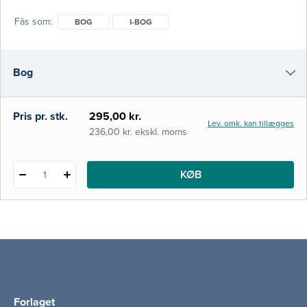
er samtidig tilpasset sundhedsvæsenets
Fås som
BOG
I-BOG
aktuelle organisation, hvor den akutte
kirurgi primært er centraliseret i større
centre og fælles akutmodtageenheder.
Bog
Bogen giver en samle
i-bog
Pris pr. stk.
295,00 kr.
Lev. omk. kan tillægges
236,00 kr. ekskl. moms
KØB
1
Forlaget