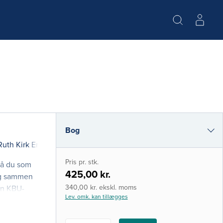
Bog
Ruth Kirk Ertmann
(red.)
i-bog
Pris pr. stk.
så du som
425,00 kr.
dig sammen
340,00 kr. ekskl. moms
en KBU-
Lev. omk. kan tillægges