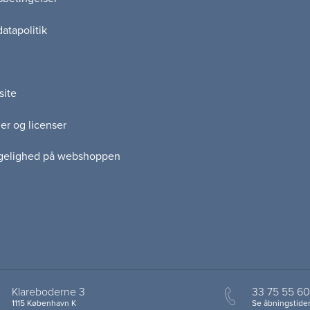
atapolitik
site
er og licenser
gelighed på webshoppen
Klareboderne 3
33 75 55 60
1115 København K
Se åbningstider