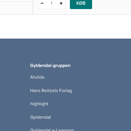
KØB
1
Gyldendal-gruppen
Alvilda
Hans Reitzels Forlag
highlight
Gyldendal
Gyldendal e-Learning