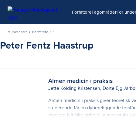
Søg
Forfattere
Fagområder
For under
Munksgaard
Forfattere
*
Peter Fentz Haastrup
Almen medicin i praksis
Jette Kolding Kristensen
,
Dorte Ejg Jarbø
Almen medicin i praksis giver teoretisk 
studerende får en dybereliggende forståe
med det kliniske ophold i almen praksis 
læge. Bogen er et resultat af et samarbej