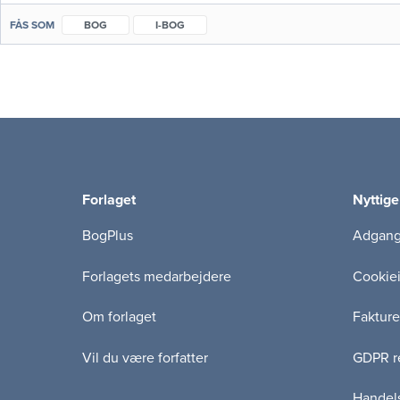
FÅS SOM
BOG
I-BOG
Forlaget
Nyttige
BogPlus
Adgang 
Forlagets medarbejdere
Cookie
Om forlaget
Fakture
Vil du være forfatter
GDPR re
Handels