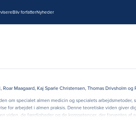
visere
Bliv forfatter
Nyheder
l
,
Roar Maagaard
,
Kaj Sparle Christensen
,
Thomas Drivsholm
og
viden om specialet almen medicin og specialets arbejdsmetoder, 
lse for arbejdet i almen praksis. Denne teoretiske viden giver 
den viden, de færdigheder og de kompetencer, der forventes af 
de på tværs af de