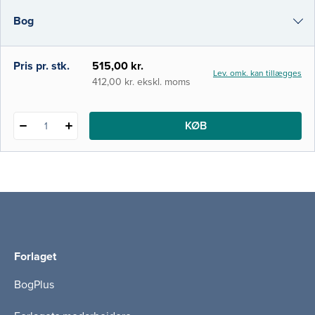
sygdomsrelateret underernæring. Det er
Bog
velkendt, at mange sygdomme påvirker
patienternes evne til at spise og drikke,
hvilket kan få alvorlige konsekv
e-bog
Pris pr. stk.
515,00 kr.
Lev. omk. kan tillægges
i-bog
412,00 kr. ekskl. moms
KØB
1
Forlaget
BogPlus