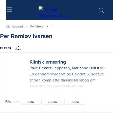
Søg
Munksgaard
Forfattere
*
Per Ramløv Ivarsen
FILTRÉR
Klinisk ernæring
Palle Bekker Jeppesen
,
Marianne Boll Kristens
En gennemrevideret og udvidet 6. udgave
af den komplette danske lærebog om
ernæring til syge og til særlige
patientgrupper. Uanset om du er læge,
medicinstuderende, klinisk diætist eller
Fås som
BOG
E-BOG
I-BOG
sygeplejerske, kan du anvende denne bog,
når du skal arbejde med behandling af