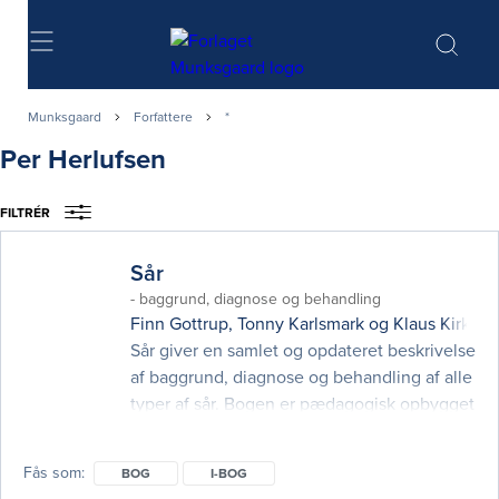
Søg
Munksgaard
Forfattere
*
Per Herlufsen
FILTRÉR
Sår
- baggrund, diagnose og behandling
Finn Gottrup
,
Tonny Karlsmark
og
Klaus Kirkete
Sår giver en samlet og opdateret beskrivelse
af baggrund, diagnose og behandling af alle
typer af sår. Bogen er pædagogisk opbygget
i en almen og en speciel del. Den almene
del beskriver de generelle problemer, der
Fås som
BOG
I-BOG
opstår for sårpatienter, og den specielle del