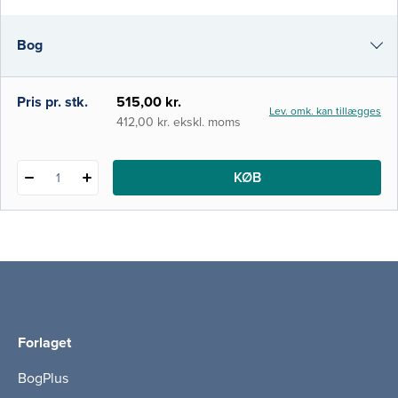
består af standardiserede kapitler, der
omhandler de enkelte sårtyper. I denne
Bog
tredje udgave af bogen er alle kapitler
omarbejdet og o
i-bog
Pris pr. stk.
515,00 kr.
Lev. omk. kan tillægges
412,00 kr. ekskl. moms
KØB
1
Forlaget
BogPlus