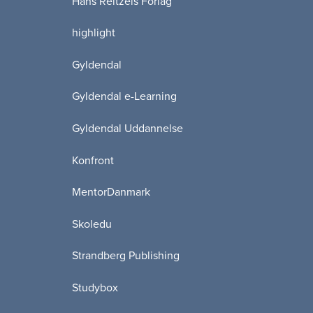
Hans Reitzels Forlag
highlight
Gyldendal
Gyldendal e-Learning
Gyldendal Uddannelse
Konfront
MentorDanmark
Skoledu
Strandberg Publishing
Studybox