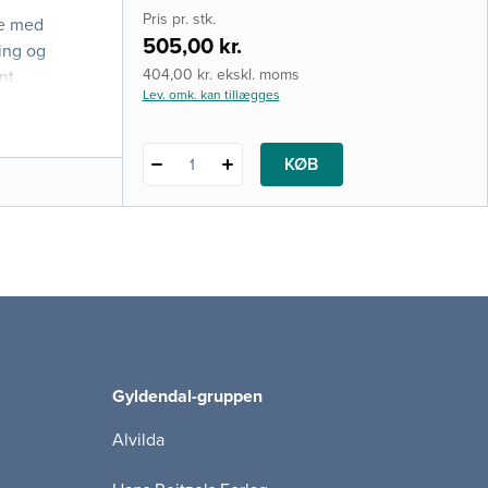
i-bog
Pris pr. stk.
de med
505,00 kr.
ling og
404,00 kr. ekskl. moms
nt.
Lev. omk. kan tillægges
KØB
1
Gyldendal-gruppen
Alvilda