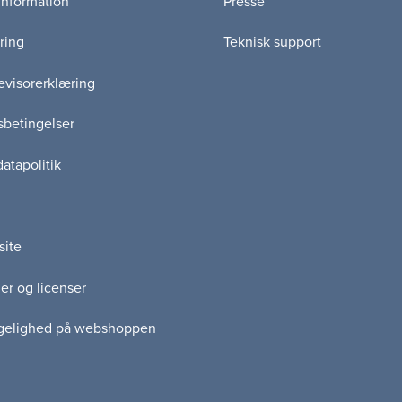
information
Presse
ring
Teknisk support
visorerklæring
betingelser
atapolitik
site
er og licenser
gelighed på webshoppen