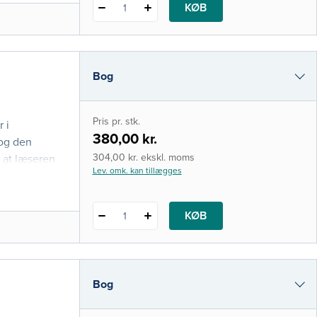
KØB
1
Bog
i-bog
Pris pr. stk.
 i
380,00 kr.
 og den
304,00 kr. ekskl. moms
, at læseren
Lev. omk. kan tillægges
KØB
1
Bog