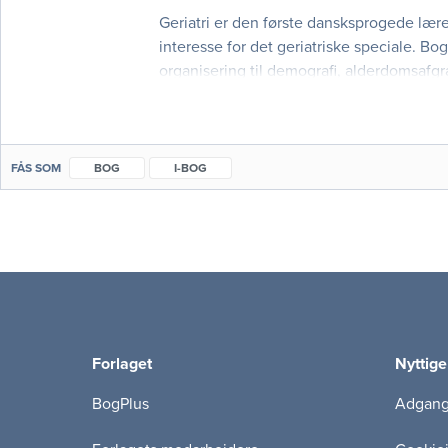
Geriatri er den første dansksprogede læ
interesse for det geriatriske speciale. B
organisering til demografi, alderdomsafgr
Herudover rummer bogen en række organspe
FÅS SOM
BOG
I-BOG
Forlaget
Nyttige
BogPlus
Adgang 