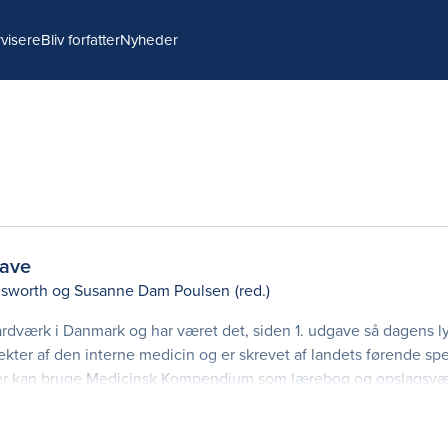
visere
Bliv forfatter
Nyheder
ave
sworth
og
Susanne Dam Poulsen
(red.)
rdværk i Danmark og har været det, siden 1. udgave så dagens ly
ter af den interne medicin og er skrevet af landets førende spec
der kan bruge Medicinsk Kompendium som lærebog og opslagsvæ
havn, Aarhus, Odense og Aalborg. Derudover k