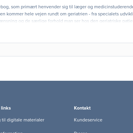
rebog, som primært henvender sig til læger og medicinstuderen
ogen kommer hele vejen rundt om geriatrien - fra specialets udvik
ænsning og de særlige forhold man ser hos den geriatriske patie
cifikke kapitler og kapitler om geriatriske s
 links
Kontakt
til digitale materialer
Kundeservice