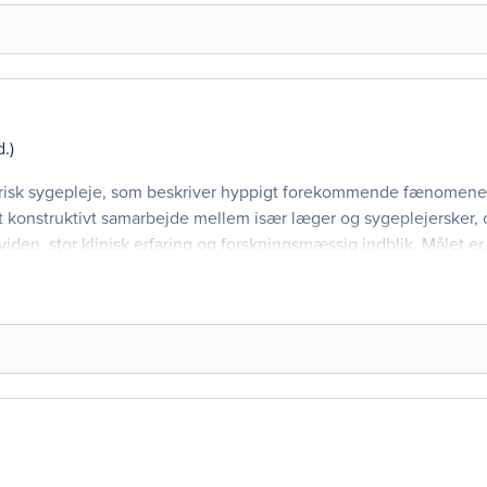
d.)
atrisk sygepleje, som beskriver hyppigt forekommende fænomener
et konstruktivt samarbejde mellem især læger og sygeplejersker,
den, stor klinisk erfaring og forskningsmæssig indblik. Målet er
ognitive,