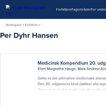
Søg
Forfattere
Fagområder
For under
Munksgaard
Forfattere
*
Per Dyhr Hansen
Medicinsk Kompendium 20.
udg
Ellen Margrethe Hauge
,
Mark Andrew Ain
Dette er det ultimative medicinske standa
Den 20. udgaves to bind dækker alle aspek
Bøgerne er til den medicinstuderende, 
kandidatuddannelsen på Medicin i Køben