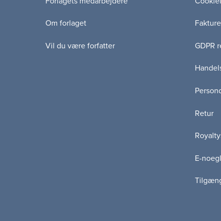
Forlagets medarbejdere
Cookie
Om forlaget
Fakture
Vil du være forfatter
GDPR re
Handels
Persond
Retur
Royalty
E-noegl
Tilgæn