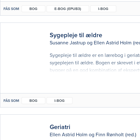
FÅS SOM
BOG
E-BOG (EPUB3)
I-BOG
Sygepleje til ældre
Susanne Jastrup
og
Ellen Astrid Holm
(re
Sygepleje til ældre er en lærebog i geri
sygeplejen til ældre. Bogen er skrevet i 
bygger på en god kombination af ekspertvi
får større viden om de mest almindelige k
FÅS SOM
BOG
I-BOG
Geriatri
Ellen Astrid Holm
og
Finn Rønholt
(red.)