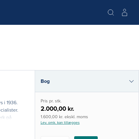
Bog
e-bog (epub3)
Pris pr. stk.
s i 1936.
i-bog
2.000,00 kr.
ialister.
1.600,00 kr. ekskl. moms
rk på
Lev. omk. kan tillægges