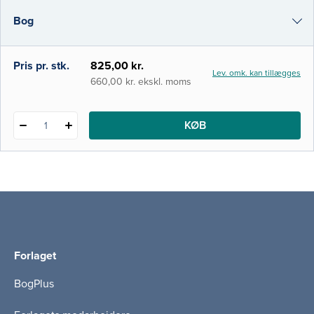
farver, og de farvelagte og detaljerede
Bog
tegninger underbygger beskrivelsen af
sygdommene. De mange krydshenvisninger
i mellem
i-bog
Pris pr. stk.
825,00 kr.
Lev. omk. kan tillægges
660,00 kr. ekskl. moms
KØB
1
Forlaget
BogPlus