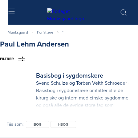
Søg
Munksgaard
Forfattere
*
Paul Lehm Andersen
FILTRÉR
Basisbog i sygdomslære
Svend Schulze
og
Torben Veith Schroeder
(red.
Basisbog i sygdomslære omfatter alle de
kirurgiske og intern medicinske sygdomme
og også alle de øvrige store fag som
gynækologi, obstetrik, øre-, næse- og
halssygdomme, hud- og kønssygdomme
Fås som
BOG
I-BOG
samt øjensygdomme. Bogen er rigt
illustreret med kliniske fotos, heraf mange i