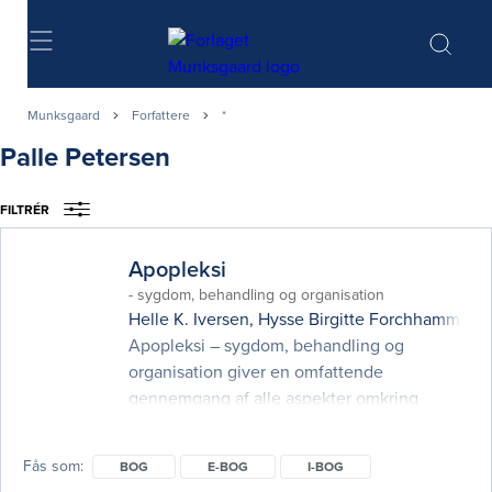
Søg
Munksgaard
Forfattere
*
Palle Petersen
FILTRÉR
Apopleksi
- sygdom, behandling og organisation
Helle K. Iversen
,
Hysse Birgitte Forchhammer
,
G
Apopleksi – sygdom, behandling og
organisation giver en omfattende
gennemgang af alle aspekter omkring
apopleksipatienter. Emner som diagnose og
udredning, forebyggelse, akut/subakut
Fås som
BOG
E-BOG
I-BOG
behandling og rehabilitering beskrives af