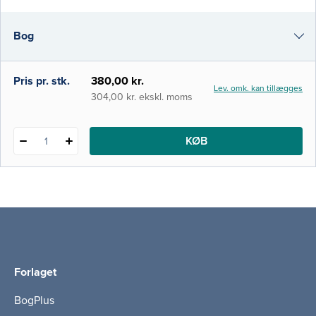
forfattere, der er specialister på området.
Vinklen er tværfaglig, og bogen er en
Bog
grundbog og opslagsværk. Den henvender
sig til tværfagligt personale, der vil speciali
e-bog
Pris pr. stk.
380,00 kr.
Lev. omk. kan tillægges
i-bog
304,00 kr. ekskl. moms
KØB
1
Forlaget
BogPlus