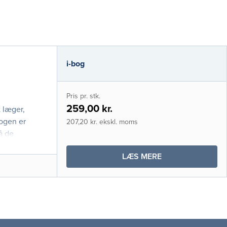
i-bog
Pris pr. stk.
259,00 kr.
 læger,
Bogen er
207,20 kr. ekskl. moms
å de
OM
LÆS MERE
DIABETES
(I-
BOG)