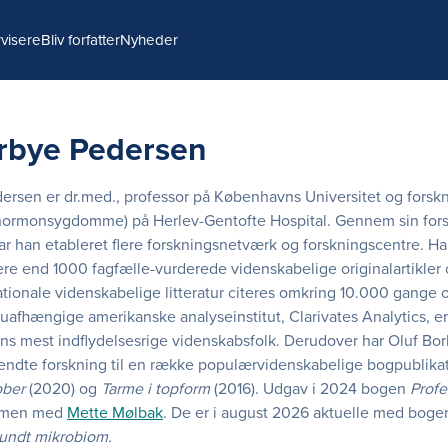
visere
Bliv forfatter
Nyheder
rbye Pedersen
ersen er dr.med., professor på Københavns Universitet og forsk
hormonsygdomme) på Herlev-Gentofte Hospital. Gennem sin forsk
ar han etableret flere forskningsnetværk og forskningscentre. Ha
ere end 1000 fagfælle-vurderede videnskabelige originalartikler 
ationale videnskabelige litteratur citeres omkring 10.000 gange 
 uafhængige amerikanske analyseinstitut, Clarivates Analytics, e
ns mest indflydelsesrige videnskabsfolk. Derudover har Oluf Bo
endte forskning til en række populærvidenskabelige bogpublika
ober
(2020) og
Tarme i topform
(2016). Udgav i 2024 bogen
Profe
men med
Mette Mølbak
. De er i august 2026 aktuelle med bog
 sundt mikrobiom.