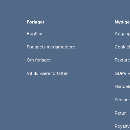
Forlaget
Nyttige
BogPlus
Adgang 
Forlagets medarbejdere
Cookie
Om forlaget
Fakture
Vil du være forfatter
GDPR re
Handels
Persond
Retur
Royalty