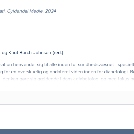
iati, Gyldendal Medie, 2024
n
og
Knut Borch-Johnsen
(red.)
ation henvender sig til alle inden for sundhedsvæsnet - specielt
ug for en overskuelig og opdateret viden inden for diabetologi. 
, der kan gøre sig gældende i dansk diabetologi og med fokus p
samarbejdsrelationer,