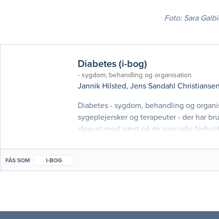
Foto: Sara Galb
Diabetes (i-bog)
- sygdom, behandling og organisation
Jannik Hilsted
,
Jens Sandahl Christianse
Diabetes - sygdom, behandling og organis
sygeplejersker og terapeuter - der har br
skrevet med vægt på de specielle forhold
specielle tværfaglige og tværsektionelle 
FÅS SOM
I-BOG