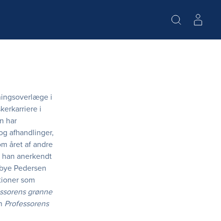
ningsoverlæge i
erkarriere i
n har
og afhandlinger,
om året af andre
r han anerkendt
rbye Pedersen
tioner som
ssorens grønne
en
Professorens