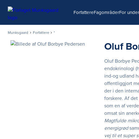
Søg
Forfattere
Fagområder
For under
Munksgaard
Forfattere
*
Oluf Bo
Oluf Borbye Ped
endokrinologi (
ind-og udland h
offentliggjort m
der i den intern
forskere. Af det
som en af verde
omsat sin anerk
Magtfulde mikr
energigrød
sam
vej til et super