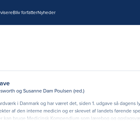
visere
Bliv forfatter
Nyheder
ave
sworth
og
Susanne Dam Poulsen
(red.)
rdværk i Danmark og har været det, siden 1. udgave så dagens ly
ter af den interne medicin og er skrevet af landets førende spec
der kan bruge Medicinsk Kompendium som lærebog og opslagsvæ
havn, Aarhus, Odense og Aalborg. Derudover k