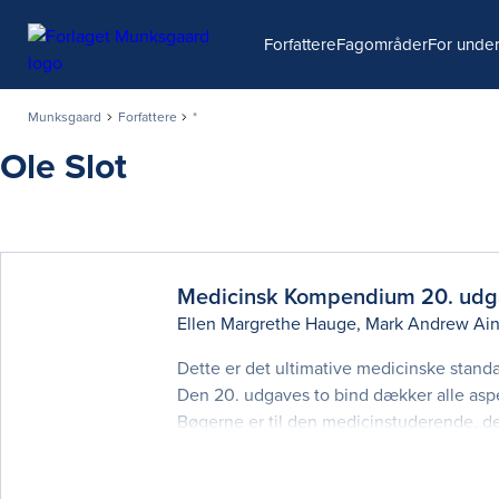
Søg
Forfattere
Fagområder
For under
Munksgaard
Forfattere
*
Ole Slot
Medicinsk Kompendium 20.
udg
Ellen Margrethe Hauge
,
Mark Andrew Ain
Dette er det ultimative medicinske standa
Den 20. udgaves to bind dækker alle aspek
Bøgerne er til den medicinstuderende, 
kandidatuddannelsen på Medicin i Køben