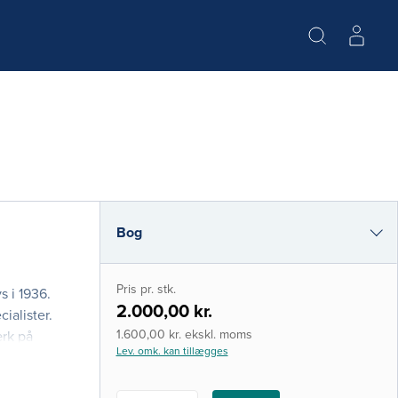
Bog
e-bog (epub3)
Pris pr. stk.
s i 1936.
i-bog
2.000,00 kr.
ialister.
1.600,00 kr. ekskl. moms
rk på
Lev. omk. kan tillægges