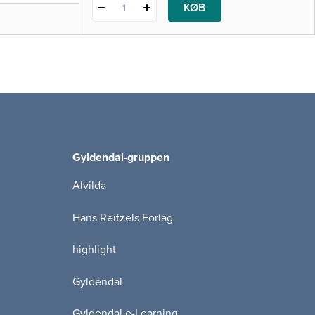
KØB
1
Gyldendal-gruppen
Alvilda
Hans Reitzels Forlag
highlight
Gyldendal
Gyldendal e-Learning