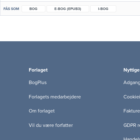
FÅS SOM
BOG
E-BOG (EPUB3)
I-BOG
Forlaget
Nyttige
BogPlus
Adgang 
Forlagets medarbejdere
Cookie
Om forlaget
Fakture
Vil du være forfatter
GDPR re
Handels