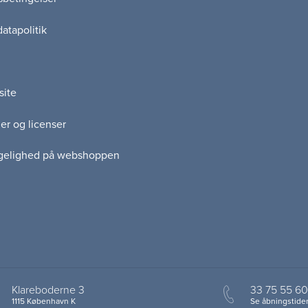
atapolitik
site
er og licenser
gelighed på webshoppen
Klareboderne 3
33 75 55 60
1115 København K
Se åbningstider