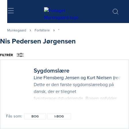
Søg
Munksgaard
Forfattere
*
Nis Pedersen Jørgensen
FILTRÉR
Sygdomslære
Line Flensberg Jensen
og
Kurt Nielsen
(red.)
Dette er den første sygdomslærebog på
dansk, der er tilegnet
fysioterapeutstuderende. Bogen opfylder
læringskravene på fysioterapeutstudiet
inden for såvel almen patologi som den
Fås som
BOG
I-BOG
specifikke sygdomslære. Sygdomslære er
inddelt i fire dele:1) Afsnittet gennemgår de