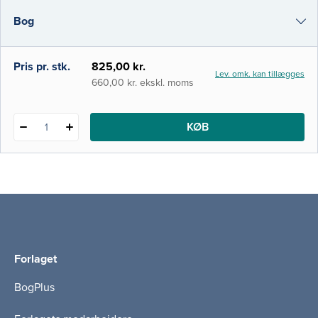
almene sygdomsmekanismer: Almen
Bog
patologi, immunsystemet, infektioner og
kræft. 2) I dette afsnit gennemgås de
specifikke sygdomme i
i-bog
Pris pr. stk.
825,00 kr.
Lev. omk. kan tillægges
660,00 kr. ekskl. moms
KØB
1
Forlaget
BogPlus