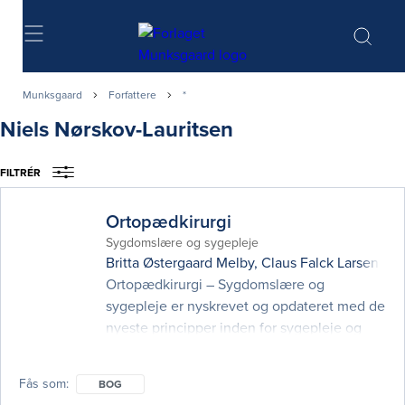
Søg
Munksgaard
Forfattere
*
Niels Nørskov-Lauritsen
FILTRÉR
Ortopædkirurgi
Sygdomslære og sygepleje
Britta Østergaard Melby
,
Claus Falck Larsen
,
El
Ortopædkirurgi – Sygdomslære og
sygepleje er nyskrevet og opdateret med de
nyeste principper inden for sygepleje og
behandling af de forskellige
ortopædkirurgiske specialer. En lang række
Fås som
BOG
forfattere har bidraget med deres