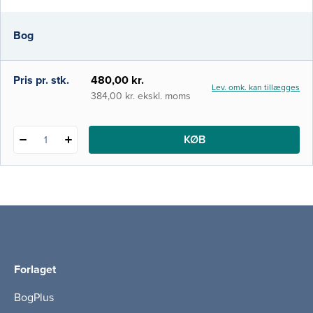
specialviden, og bogen er opdelt i en
generel og en speciel del. I bogens
Bog
generelle del beskrives præ-, per- og
postoperativ sygepleje til den
ortopædkirurgiske patient. Der
Pris pr. stk.
480,00 kr.
Lev. omk. kan tillægges
384,00 kr. ekskl. moms
KØB
1
Forlaget
BogPlus