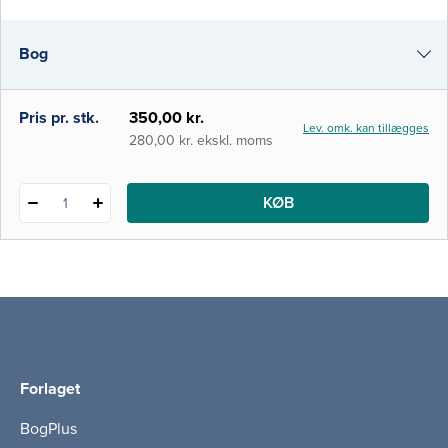
klinisk beslutningslære. Derudover til andre
sundhedsprofessionelle og alle med
Bog
interesse for One Health. Bogen består af to
e-bog
Pris pr. stk.
350,00 kr.
Lev. omk. kan tillægges
i-bog
280,00 kr. ekskl. moms
KØB
1
Forlaget
BogPlus