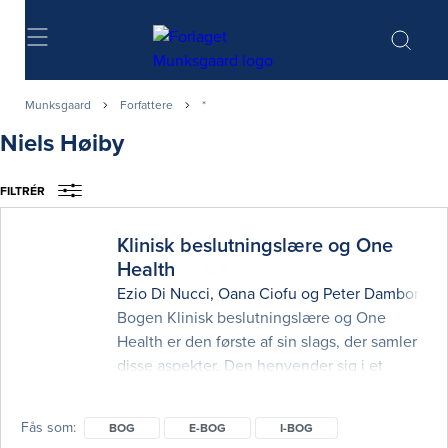
Søg
Munksgaard
Forfattere
*
Niels Høiby
FILTRÉR
Klinisk beslutningslære og One
Health
Ezio Di Nucci
,
Oana Ciofu
og
Peter Damborg
(r
Bogen Klinisk beslutningslære og One
Health er den første af sin slags, der samler
disse aspekter. Den henvender sig i et
lettilgængeligt sprog og med mange
illustrationer primært til medicin- og
Fås som
BOG
E-BOG
I-BOG
veterinærstuderende, som deltager i kurset i