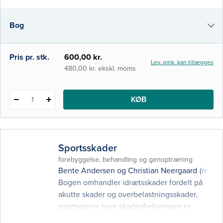
og proteser. Den specifikke del kommer
omkring hele kroppen med fokus på den
Bog
ortopædkirurgiske patient, fra hånd over
nakke, ryg og bækken til fod. Bogens
målgruppe er især studerende
i-bog
Pris pr. stk.
600,00 kr.
Lev. omk. kan tillægges
480,00 kr. ekskl. moms
KØB
1
Sportsskader
forebyggelse, behandling og genoptræning
Bente Andersen
og
Christian Neergaard
(red.)
Bogen omhandler idrætsskader fordelt på
akutte skader og overbelastningsskader,
sportsgrene hvor skadesfrekvensen er
særlig høj, personlige og samfundsmæssige