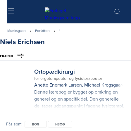
Søg
Munksgaard
Forfattere
*
Niels Erichsen
FILTRÉR
Ortopædkirurgi
for ergoterapeuter og fysioterapeuter
Anette Enemark Larsen
,
Michael Krogsgaard
o
Denne lærebog er bygget op omkring en
generel og en specifik del. Den generelle
del tager udgangspunkt i fagene fysioterapi,
ergoterapi og ortopædkirurgi og gennemgår
bl.a. bindevævet, diagnostiske metoder,
Fås som
BOG
I-BOG
klinisk ræsonnering, traumatologi, bandager