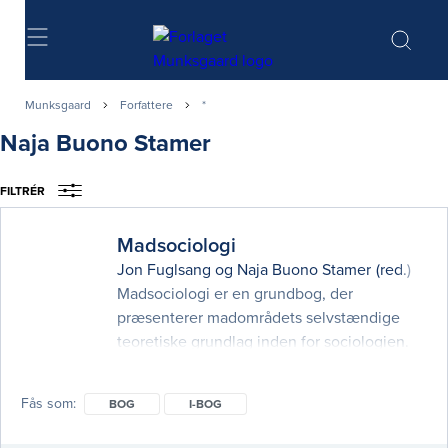
Søg
Munksgaard
Forfattere
*
Naja Buono Stamer
FILTRÉR
Madsociologi
Jon Fuglsang
og
Naja Buono Stamer
(red.)
Madsociologi er en grundbog, der
præsenterer madområdets selvstændige
teoretiske grundlag inden for sociologien.
Bogen beskriver en række madsociologiske
teorier og problemstillinger og viser,
Fås som
BOG
I-BOG
hvordan disse kan bruges i praksis i analyser
af mad og forbrug. Det er bogens formål at