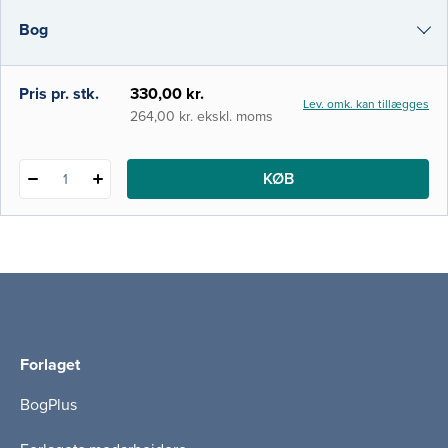
gøre denne viden håndterbar og anvendelig
Bog
for kommende mad- og
sundhedsprofessionelle. Bogen b
i-bog
Pris pr. stk.
330,00 kr.
Lev. omk. kan tillægges
264,00 kr. ekskl. moms
KØB
1
Forlaget
BogPlus