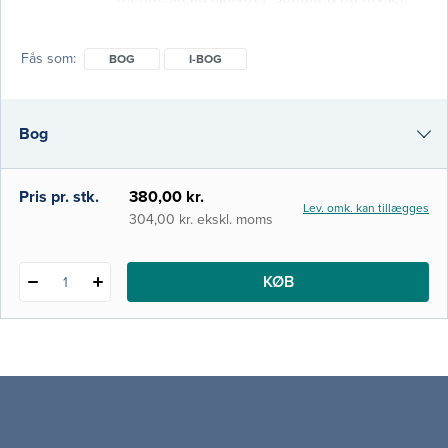
Feltet udgør et videnskabeligt fundament
for både ergoterapeutisk praksis og anden
Fås som
BOG
I-BOG
social- og sundhedsfaglig praksis og
bidrager desuden til en bred forståelse af
mennesker som aktivitetsvæsener. I denne
Bog
2. udgave af NORDISK
AKTIVITETSVIDENSKAB er alle kapitler
grundigt revideret og opdateret med
i-bog
Pris pr. stk.
380,00 kr.
Lev. omk. kan tillægges
304,00 kr. ekskl. moms
KØB
1