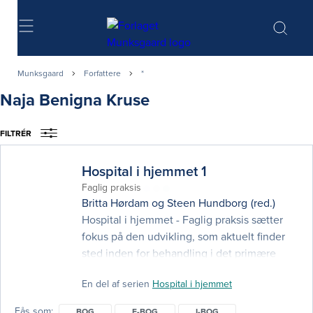
Søg
Munksgaard
Forfattere
*
Naja Benigna Kruse
FILTRÉR
Hospital i hjemmet 1
Faglig praksis
Britta Hørdam
og
Steen Hundborg
(red.)
Hospital i hjemmet - Faglig praksis sætter
fokus på den udvikling, som aktuelt finder
sted inden for behandling i det primære
sundhedsvæsen. Den er skrevet til
En del af serien
Hospital i hjemmet
sygeplejestuderende, studerende på de
øvrige sundhedsuddannelser og
Fås som
BOG
E-BOG
I-BOG