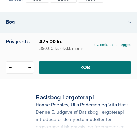
sundhedsprofessionelle, som ønsker dybere
viden om arbejdet i det primære
sundhedsvæsen. Bogen kan også anvendes
Bog
på diplom-, master- og kandidatuddannelser.
Udviklinge
e-bog
Pris pr. stk.
475,00 kr.
Lev. omk. kan tillægges
i-bog
380,00 kr. ekskl. moms
KØB
1
Basisbog i ergoterapi
Hanne Peoples
,
Ulla Pedersen
og
Vita Hagelsk
Denne 5. udgave af Basisbog i ergoterapi
introducerer de nyeste modeller for
ergoterapeutisk praksis, og fremhæver en
række nye emner med selvstændige