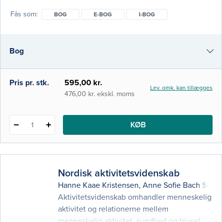
kapitler; bl.a. aktivitetsbegrebet, roller for
Fås som
BOG
E-BOG
I-BOG
ergoterapeuter i monofaglige, tværfaglige
og tværsektorielle sammenhænge og
aktivitetscentreret ergoterapi i forskellige
Bog
kontekster. Samtidig er nogle emner, der før
havde et selvstændigt kapitel, blevet
inkorporeret
e-bog
Pris pr. stk.
595,00 kr.
Lev. omk. kan tillægges
i-bog
476,00 kr. ekskl. moms
KØB
1
Nordisk aktivitetsvidenskab
Hanne Kaae Kristensen
,
Anne Sofie Bach Scho
Aktivitetsvidenskab omhandler menneskelig
aktivitet og relationerne mellem
menneskelig aktivitet, sundhed og trivsel.