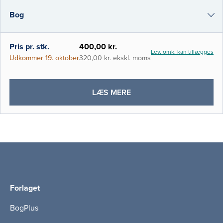
udgangspunkt i gymnasialt kemi niveau C
Bog
og er tiltænkt at dække den basale kemi,
der er nødvendig for at forstå faget biokemi
på de sundhedsvidensk
i-bog
Pris pr. stk.
400,00 kr.
Lev. omk. kan tillægges
Udkommer 19. oktober
320,00 kr. ekskl. moms
OM
LÆS MERE
MEDICINSK
KEMI
Forlaget
BogPlus