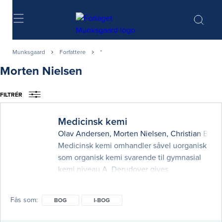
Søg
Munksgaard
Forfattere
*
Morten Nielsen
FILTRÉR
Medicinsk kemi
Olav Andersen
,
Morten Nielsen
,
Christian Bjer
Medicinsk kemi omhandler såvel uorganisk
som organisk kemi svarende til gymnasial
kemi niveau A. Derudover gives
introduktion til basale strukturer og
reaktioner for biologisk vigtige molekyler
Fås som
BOG
I-BOG
som kulhydrater, aminosyrer/proteiner,
lipider og DNA. Bogen kan læses med