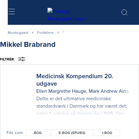
Søg
Munksgaard
Forfattere
*
Mikkel Brabrand
FILTRÉR
Medicinsk Kompendium 20.
udgave
Ellen Margrethe Hauge
,
Mark Andrew Ainswort
Dette er det ultimative medicinske
standardværk i Danmark og har været det,
siden 1. udgave så dagens lys i 1936. Den
20. udgaves to bind dækker alle aspekter af
den interne medicin og er skrevet af landets
Fås som
BOG
E-BOG (EPUB3)
I-BOG
førende specialister. Bøgerne er til den