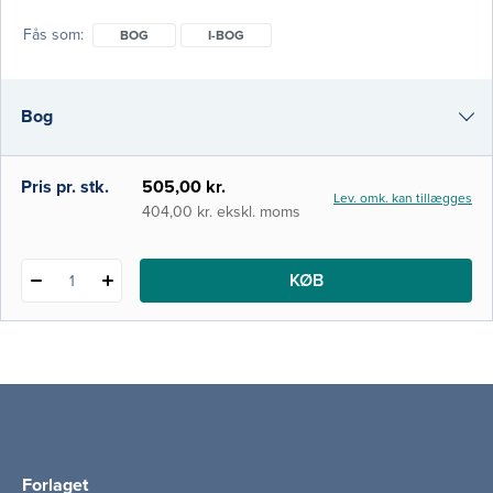
akutmedicin blevet et kerneområde med en
Fås som
BOG
I-BOG
klar tværfaglig profil. Landets akutafdelinger
er blevet den primære indgang i
sundhedsvæsenet for et stort antal
Bog
patienter, ligesom stadig flere patientforløb
grundlægges her. Denne bog retter sig
primæ
i-bog
Pris pr. stk.
505,00 kr.
Lev. omk. kan tillægges
404,00 kr. ekskl. moms
KØB
1
Forlaget