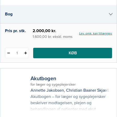
medicinstuderende, der kan bruge
Medicinsk Kompendium som lærebog og
Bog
opslagsværk på kandidatuddannelsen på
Medicin i København, Aarhus, Odense og
Aalborg. Derudover k
e-bog (epub3)
Pris pr. stk.
2.000,00 kr.
Lev. omk. kan tillægges
i-bog
1.600,00 kr. ekskl. moms
KØB
1
Akutbogen
for læger og sygeplejersker
Annette Jakobsen
,
Christian Baaner Skjærbæk
Akutbogen – for læger og sygeplejersker
beskriver modtagelsen, plejen og
behandlingen af patienter med akut
sygdom. I kraft af den nyeste udvikling er