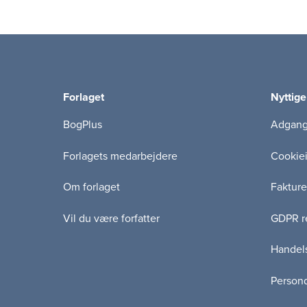
Forlaget
Nyttige
BogPlus
Adgang 
Forlagets medarbejdere
Cookie
Om forlaget
Fakture
Vil du være forfatter
GDPR re
Handels
Persond