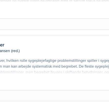
ndenser og nyeste viden på området med et særligt fokus på ko
jler, at sygeplejers
er
hansen
(red.)
er, hvilken rolle sygeplejefaglige problemstillinger spiller i syg
 man kan arbejde systematisk med begrebet. De fleste sygeplej
blemstillinger, men begrebet bruges i skiftende betydninger, og
nceramme. Det er især tydeligt for