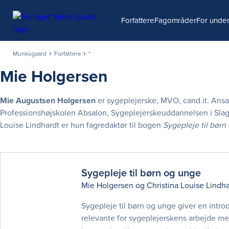
Søg
Forfattere
Fagområder
For under
Munksgaard
Forfattere
*
Mie Holgersen
Mie Augustsen Holgersen
er sygeplejerske, MVO, cand.it. Ansa
Professionshøjskolen Absalon, Sygeplejerskeuddannelsen i Sla
Louise Lindhardt er hun fagredaktør til bogen
Sygepleje til børn
Sygepleje til børn og unge
Mie Holgersen
og
Christina Louise Lindha
Sygepleje til børn og unge giver en intro
relevante for sygeplejerskens arbejde m