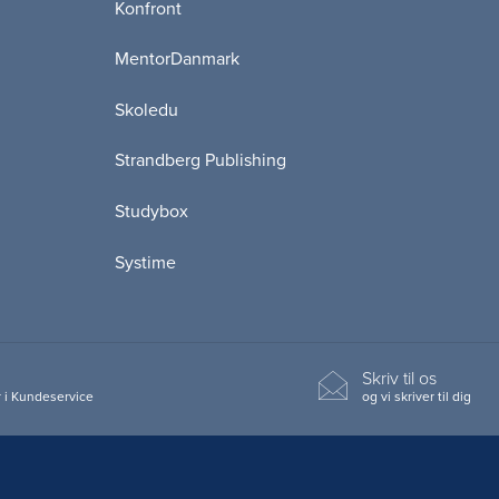
Konfront
MentorDanmark
Skoledu
Strandberg Publishing
Studybox
Systime
Skriv til os
 i Kundeservice
og vi skriver til dig