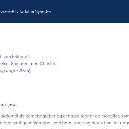
visere
Bliv forfatter
Nyheder
t som lektor på
gelse. Sammen med Christina
 og unge
(2025).
rdt
(red.)
duktion til de kernebegreber og centrale teorier og modeller, som
ed den særlige målgruppe, som børn, unge og deres familier ud