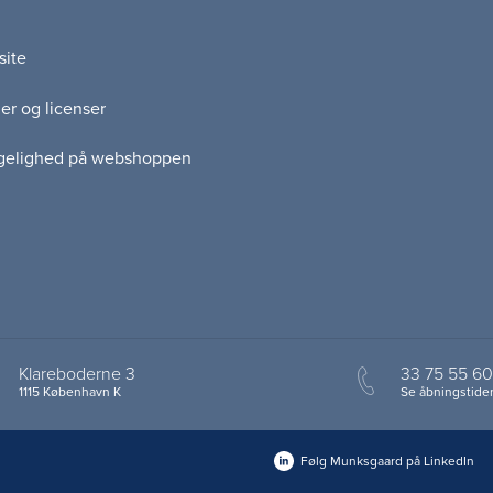
site
er og licenser
gelighed på webshoppen
Klareboderne 3
33 75 55 60
1115 København K
Se åbningstider
Følg Munksgaard på LinkedIn