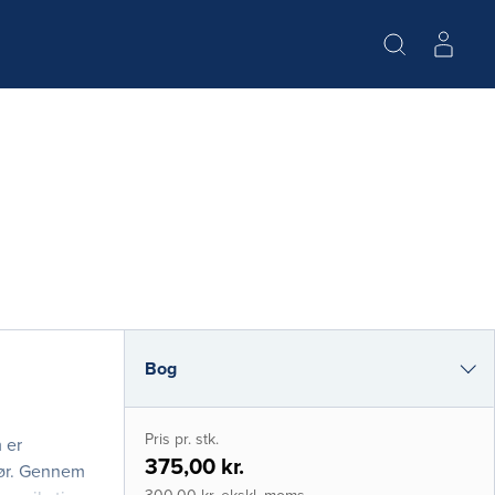
Bog
e-bog
Pris pr. stk.
 er
i-bog
375,00 kr.
gør. Gennem