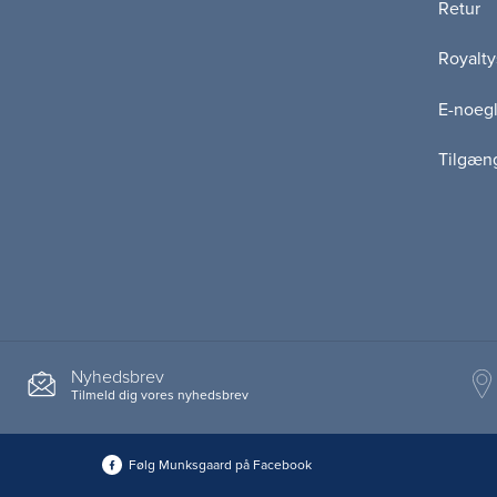
Retur
Royalty
E-noegl
Tilgæn
Nyhedsbrev
Tilmeld dig vores nyhedsbrev
Følg Munksgaard på Facebook