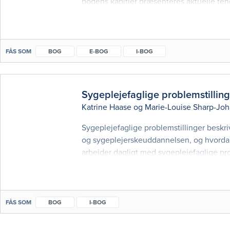
bogens kapitler præsenteres aktuelle te
og relationsarbejde. Bogens indhold afspe
FÅS SOM
BOG
E-BOG
I-BOG
Sygeplejefaglige problemstilling
Katrine Haase
og
Marie-Louise Sharp-Jo
Sygeplejefaglige problemstillinger beskriv
og sygeplejerskeuddannelsen, og hvordan
arbejder dagligt med sygeplejefaglige pro
behov for en mere afklaret, fælles refere
FÅS SOM
BOG
I-BOG