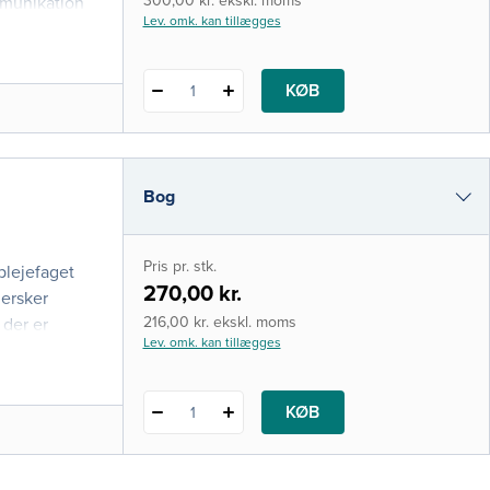
300,00 kr. ekskl. moms
mmunikation
Lev. omk. kan tillægges
KØB
1
Bog
i-bog
Pris pr. stk.
eplejefaget
270,00 kr.
ersker
216,00 kr. ekskl. moms
 der er
Lev. omk. kan tillægges
KØB
1