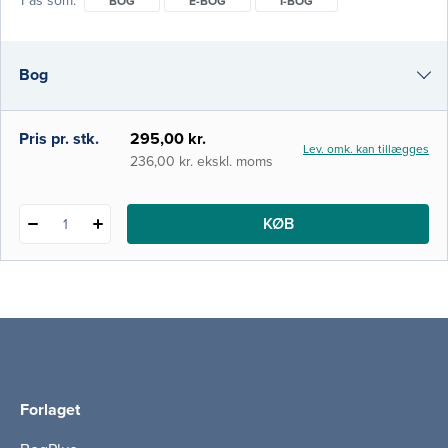
Fås som
BOG
E-BOG
I-BOG
introducerer også konkrete værktøjer til
arbejdet med aktivitetsanalyse på tværs af
praksisområder og borger- og
Bog
patientgrupper, og henvender sig til
ergoterapeutstuderende og praktiserende
ergoterapeuter, me
e-bog
Pris pr. stk.
295,00 kr.
Lev. omk. kan tillægges
i-bog
236,00 kr. ekskl. moms
KØB
1
Forlaget