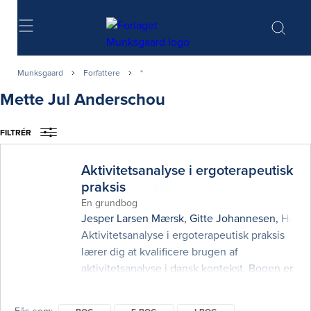
Søg
Munksgaard
Forfattere
*
Mette Jul Anderschou
FILTRÉR
Aktivitetsanalyse i ergoterapeutisk
praksis
En grundbog
Jesper Larsen Mærsk
,
Gitte Johannesen
,
Hanna
Aktivitetsanalyse i ergoterapeutisk praksis
lærer dig at kvalificere brugen af
aktivitetsanalyse i dansk kontekst. Bogen er
praksisnær og giver ikke kun en indføring i
de centrale begreber og modeller, men