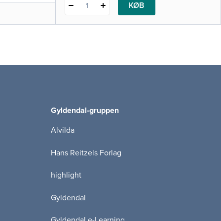
KØB
1
Gyldendal-gruppen
Alvilda
Hans Reitzels Forlag
highlight
Gyldendal
Gyldendal e-Learning