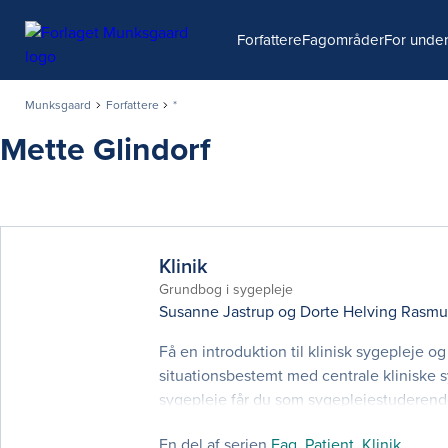
Søg
Forfattere
Fagområder
For under
Munksgaard
Forfattere
*
Mette Glindorf
Klinik
Grundbog i sygepleje
Susanne Jastrup
og
Dorte Helving Rasm
Få en introduktion til klinisk sygepleje o
situationsbestemt med centrale kliniske sy
sygepleje får du som sygeplejestuderend
professionsbachelorniveau og kan primær
En del af serien
Fag, Patient, Klinik