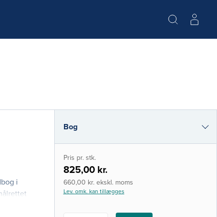
Bog
e-bog
Pris pr. stk.
i-bog
825,00 kr.
dbog i
660,00 kr. ekskl. moms
Lev. omk. kan tillægges
ålrettet