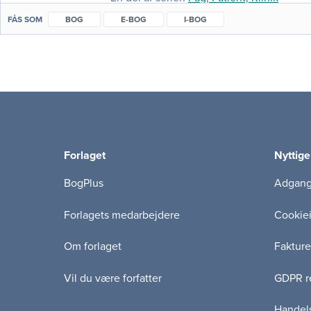
FÅS SOM
BOG
E-BOG
I-BOG
Forlaget
Nyttige
BogPlus
Adgang 
Forlagets medarbejdere
Cookie
Om forlaget
Fakture
Vil du være forfatter
GDPR re
Handels