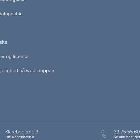
atapolitik
site
er og licenser
gelighed på webshoppen
Klareboderne 3
33 75 55 60
1115 København K
Se åbningstider