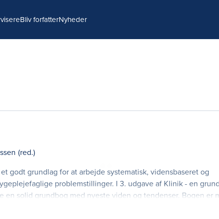
visere
Bliv forfatter
Nyheder
ussen
(red.)
g et godt grundlag for at arbejde systematisk, vidensbaseret og
geplejefaglige problemstillinger. I 3. udgave af Klinik - en grun
e en solid grundbog med nyeste viden og tendenser. Bogen er m
t benyttes på sygeplejerske