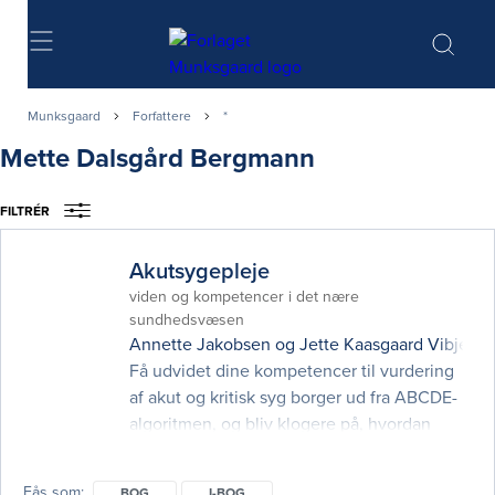
Søg
Munksgaard
Forfattere
*
Mette Dalsgård Bergmann
FILTRÉR
Akutsygepleje
viden og kompetencer i det nære
sundhedsvæsen
Annette Jakobsen
og
Jette Kaasgaard Vibjerg
Få udvidet dine kompetencer til vurdering
af akut og kritisk syg borger ud fra ABCDE-
algoritmen, og bliv klogere på, hvordan
sikker mundtlig kommunikation er en
nødvendig forudsætning for mange
Fås som
BOG
I-BOG