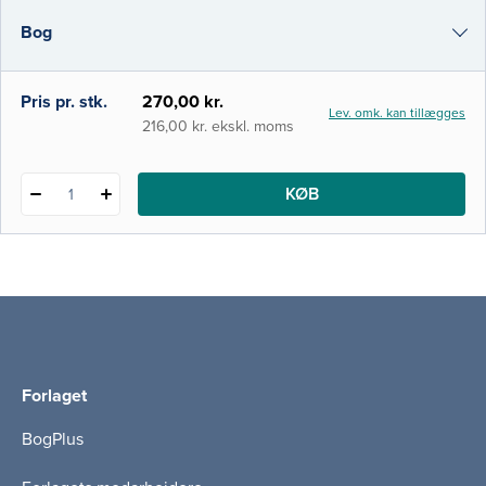
der både tjener som eksempler på de kom­
Bog
plekse etiske og filosofiske spørgsmål, der
ligger bag medicinsk beslut­ningstagnin
i-bog
Pris pr. stk.
270,00 kr.
Lev. omk. kan tillægges
216,00 kr. ekskl. moms
KØB
1
Forlaget
BogPlus