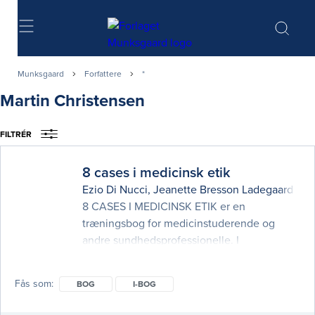
Søg
Munksgaard
Forfattere
*
Martin Christensen
FILTRÉR
8 cases i medicinsk etik
Ezio Di Nucci
,
Jeanette Bresson Ladegaard Kn
8 CASES I MEDICINSK ETIK er en
træningsbog for medicinstuderende og
andre sundhedsprofessionelle. I
sundhedsvæsenet træffes der kontinuerligt
beslutninger, og enhver beslutning
Fås som
BOG
I-BOG
involverer en vurdering baseret på værdier
og hermed etik. Bogen præsenterer 8 cases,