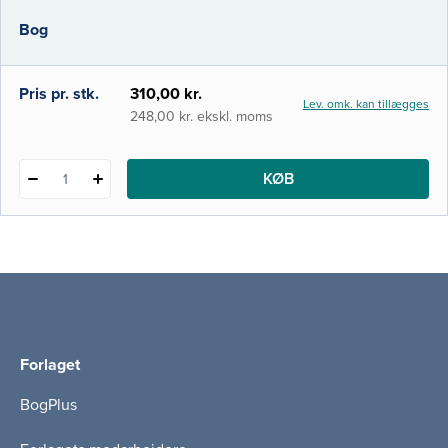
udvikling af affektive sygdomme og
Bog
fostertilværelsens betydning for det
fremtidige liv. Derudover er der kapitler om
sociale determinat
Pris pr. stk.
310,00 kr.
Lev. omk. kan tillægges
248,00 kr. ekskl. moms
KØB
1
Forlaget
BogPlus