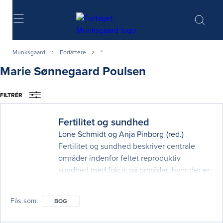
Søg
Munksgaard
Forfattere
*
Marie Sønnegaard Poulsen
FILTRÉR
Fertilitet og sundhed
Lone Schmidt
og
Anja Pinborg
(red.)
Fertilitet og sundhed beskriver centrale
områder indenfor feltet reproduktiv
sundhed med fokus på områder, hvor der er
grundlag for at sætte ind med fremtidige
forebyggende interventioner. Emner som
Fås som
BOG
behandles er fx de nye forbedrede
muligheder for screening, gravides risiko for