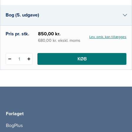
handle sikkert, struktureret og effektivt i den
akutte situation. Værket gennemgribende
Bog (5. udgave)
opdateret i tråd med ny viden og
Bog (4. udgave)
Pris pr. stk.
850,00 kr.
Lev. omk. kan tillægges
i-bog
680,00 kr. ekskl. moms
KØB
1
Forlaget
BogPlus