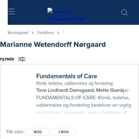
Søg
Munksgaard
Forfattere
*
Marianne Wetendorff Nørgaard
FILTRÉR
Fundamentals of Care
Klinik, ledelse, uddannelse og forskning
Tove Lindhardt Damsgaard
,
Mette Grønkjær
og
FUNDAMENTALS OF CARE: Klinik, ledelse,
uddannelse og forskning beskriver en vigtig
ny tendens i sygepleje, som udspringer af
overbevisende international dokumentation
for mangelfuld sygepleje – især i forhold til
Fås som
BOG
I-BOG
patienter og borgeres fundamentale behov.