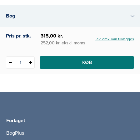
Det er den første samlede præsentation af
begrebsrammen Fundamentals of Care på
Bog
dansk i bogform, og målet er at bidrage til,
at alle sygeplejersker fokuserer mere
målrettet på syge
i-bog
Pris pr. stk.
315,00 kr.
Lev. omk. kan tillægges
252,00 kr. ekskl. moms
KØB
1
Forlaget
BogPlus