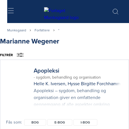
Søg
Munksgaard
Forfattere
*
Marianne Wegener
FILTRÉR
Apopleksi
- sygdom, behandling og organisation
Helle K. Iversen
,
Hysse Birgitte Forchhammer
,
G
Apopleksi – sygdom, behandling og
organisation giver en omfattende
gennemgang af alle aspekter omkring
apopleksipatienter. Emner som diagnose og
udredning, forebyggelse, akut/subakut
Fås som
BOG
E-BOG
I-BOG
behandling og rehabilitering beskrives af