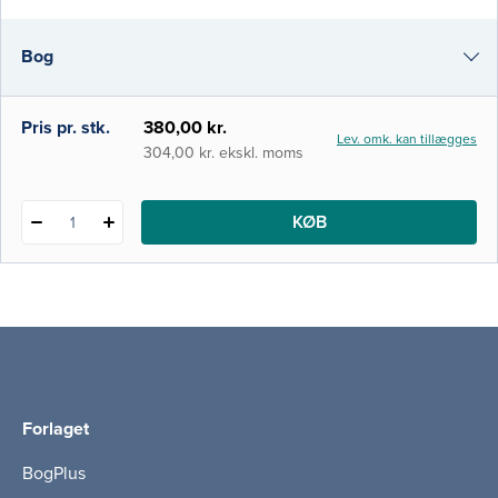
forfattere, der er specialister på området.
Vinklen er tværfaglig, og bogen er en
Bog
grundbog og opslagsværk. Den henvender
sig til tværfagligt personale, der vil speciali
e-bog
Pris pr. stk.
380,00 kr.
Lev. omk. kan tillægges
i-bog
304,00 kr. ekskl. moms
KØB
1
Forlaget
BogPlus