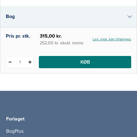
i Danmark samt detaljerne i det kliniske
arbejde og klinikpersonalets rolle i relation
Bog
hertil. Det er af flere årsager mere og mere
almindeligt, at arbejdsopgaver forskyde
i-bog
Pris pr. stk.
315,00 kr.
Lev. omk. kan tillægges
252,00 kr. ekskl. moms
KØB
1
Forlaget
BogPlus