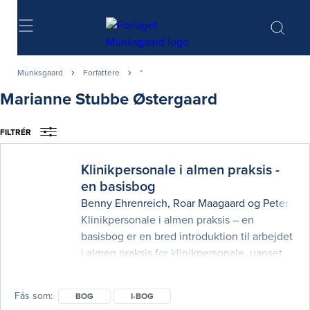
Søg
Munksgaard
Forfattere
*
Marianne Stubbe Østergaard
FILTRÉR
Klinikpersonale i almen praksis -
en basisbog
Benny Ehrenreich
,
Roar Maagaard
og
Peter Ve
Klinikpersonale i almen praksis – en
basisbog er en bred introduktion til arbejdet
i almen praksis for klinikpersonale, uanset
uddannelsesmæssig baggrund. Bogens
kapitler dækker sundhedsvæsenets
Fås som
BOG
I-BOG
opbygning, organiseringen af almen praksis