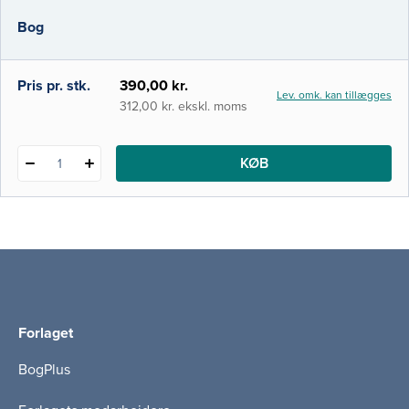
med sygepleje til den sindslidende, hvor
Bog
også teorierne fra første del inddrages og
gøres anvendelige og vedkommende. Her
gennemgås også pro
Pris pr. stk.
390,00 kr.
Lev. omk. kan tillægges
312,00 kr. ekskl. moms
KØB
1
Forlaget
BogPlus