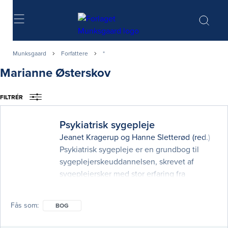
Søg
Munksgaard
Forfattere
*
Marianne Østerskov
FILTRÉR
Psykiatrisk sygepleje
Jeanet Kragerup
og
Hanne Sletterød
(red.)
Psykiatrisk sygepleje er en grundbog til
sygeplejerskeuddannelsen, skrevet af
sygeplejersker med stor erfaring fra
psykiatrien. Bogen kobler i første del
forskellige perspektiver og teorier om
Fås som
BOG
psykiatrisk sygepleje med praksisnære
eksempler og cases. Anden del går i dybden